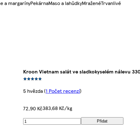
e a margaríny
Pekárna
Maso a lahůdky
Mražené
Trvanlivé
Kroon Vietnam salát ve sladkokyselém nálevu 33
5 hvězda
(
1 Počet recenzí
)
383,68 Kč/kg
72,90 Kč
Přidat