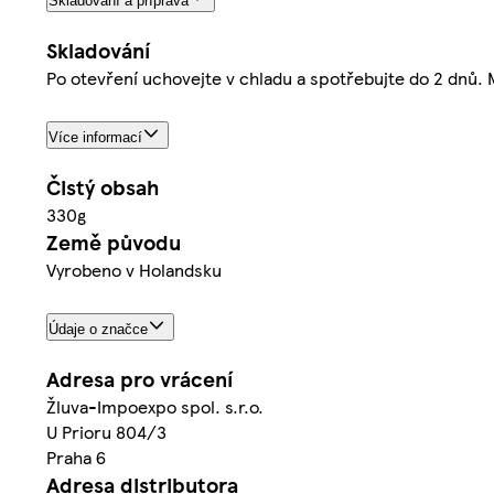
Skladování a příprava
Skladování
Po otevření uchovejte v chladu a spotřebujte do 2 dnů. M
Více informací
Čistý obsah
330g
Země původu
Vyrobeno v Holandsku
Údaje o značce
Adresa pro vrácení
Žluva-Impoexpo spol. s.r.o.
U Prioru 804/3
Praha 6
Adresa distributora