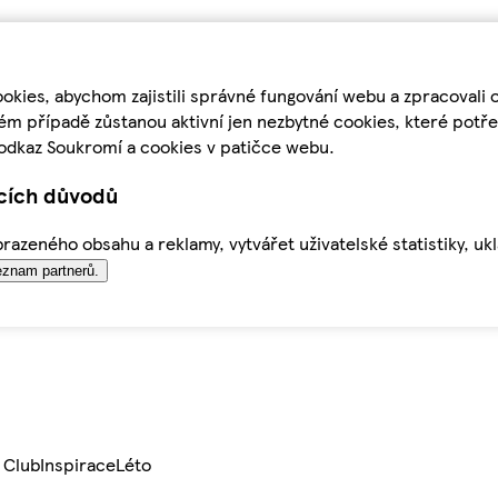
kies, abychom zajistili správné fungování webu a zpracovali 
ém případě zůstanou aktivní jen nezbytné cookies, které pot
odkaz Soukromí a cookies v patičce webu.
ících důvodů
azeného obsahu a reklamy, vytvářet uživatelské statistiky, uk
znam partnerů.
 Club
Inspirace
Léto