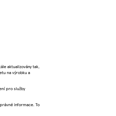
ále aktualizovány tak,
ketu na výrobku a
ení pro služby
správné informace. To