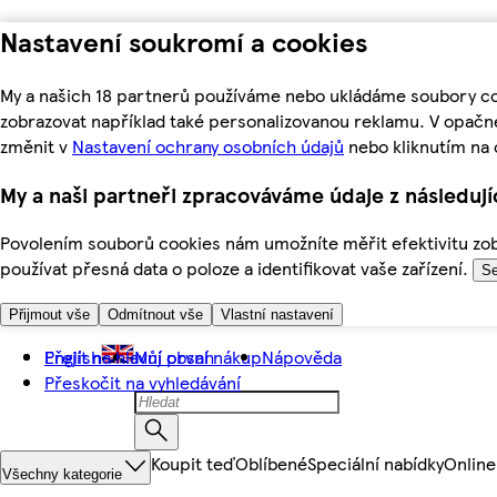
Nastavení soukromí a cookies
My a našich 18 partnerů používáme nebo ukládáme soubory coo
zobrazovat například také personalizovanou reklamu. V opačn
změnit v
Nastavení ochrany osobních údajů
nebo kliknutím na 
My a naši partneři zpracováváme údaje z následuj
Povolením souborů cookies nám umožníte měřit efektivitu zobr
používat přesná data o poloze a identifikovat vaše zařízení.
Se
Přijmout vše
Odmítnout vše
Vlastní nastavení
Přejít na hlavní obsah
English
Můj první nákup
Nápověda
Přeskočit na vyhledávání
Koupit teď
Oblíbené
Speciální nabídky
Online
Všechny kategorie