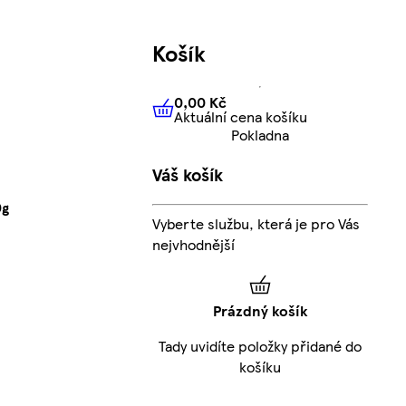
Košík
0,00 Kč
Aktuální cena košíku
0,00 Kč
Aktuální cena košíku
Pokladna
Váš košík
0g
Vyberte službu, která je pro Vás
nejvhodnější
Prázdný košík
Tady uvidíte položky přidané do
košíku