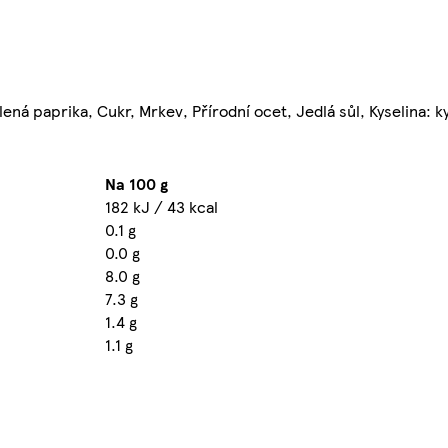
ná paprika, Cukr, Mrkev, Přírodní ocet, Jedlá sůl, Kyselina: ky
Na 100 g
182 kJ / 43 kcal
0.1 g
0.0 g
8.0 g
7.3 g
1.4 g
1.1 g