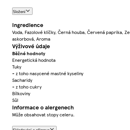
Složení
Ingredience
Voda, Fazolové klíčky, Černá houba, Červená paprika, Zele
askorbová, Aroma
Výživové údaje
Běžné hodnoty
Energetická hodnota
Tuky
- z toho nasycené mastné kyseliny
Sacharidy
- z toho cukry
Bílkoviny
Sůl
Informace o alergenech
Může obsahovat stopy celeru.