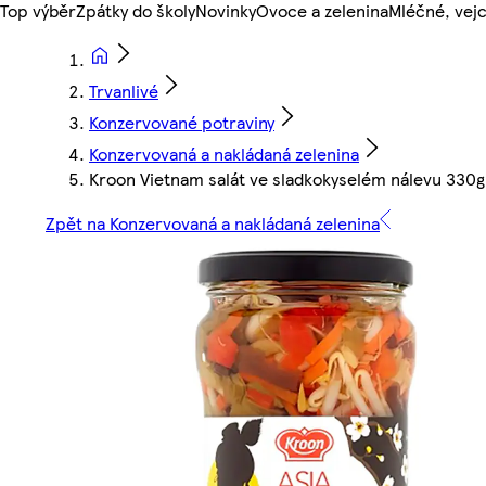
Top výběr
Zpátky do školy
Novinky
Ovoce a zelenina
Mléčné, vejc
Trvanlivé
Konzervované potraviny
Konzervovaná a nakládaná zelenina
Kroon Vietnam salát ve sladkokyselém nálevu 330g
Zpět na Konzervovaná a nakládaná zelenina