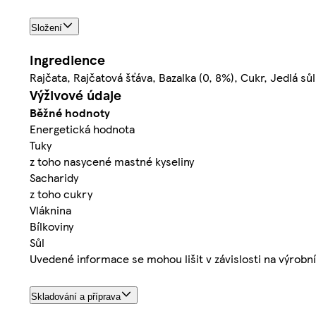
Složení
Ingredience
Rajčata, Rajčatová šťáva, Bazalka (0, 8%), Cukr, Jedlá sů
Výživové údaje
Běžné hodnoty
Energetická hodnota
Tuky
z toho nasycené mastné kyseliny
Sacharidy
z toho cukry
Vláknina
Bílkoviny
Sůl
Uvedené informace se mohou lišit v závislosti na výrob
Skladování a příprava