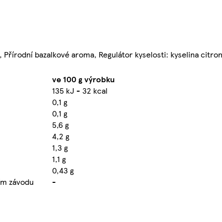
l, Přírodní bazalkové aroma, Regulátor kyselosti: kyselina citro
ve 100 g výrobku
135 kJ - 32 kcal
0,1 g
0,1 g
5,6 g
4,2 g
1,3 g
1,1 g
0,43 g
ním závodu
-