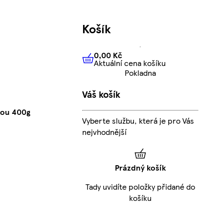
Košík
0,00 Kč
Aktuální cena košíku
0,00 Kč
Aktuální cena košíku
Pokladna
Váš košík
kou 400g
Vyberte službu, která je pro Vás
nejvhodnější
Prázdný košík
Tady uvidíte položky přidané do
košíku