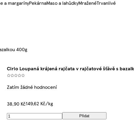
e a margaríny
Pekárna
Maso a lahůdky
Mražené
Trvanlivé
bazalkou 400g
Cirio Loupaná krájená rajčata v rajčatové šťávě s bazal
Zatím žádné hodnocení
149,62 Kč/kg
38,90 Kč
Přidat