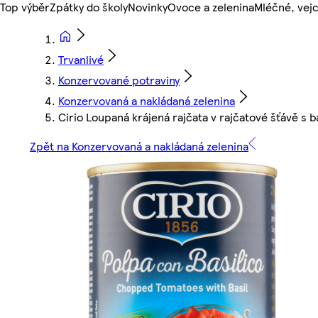
Top výběr
Zpátky do školy
Novinky
Ovoce a zelenina
Mléčné, vejc
Trvanlivé
Konzervované potraviny
Konzervovaná a nakládaná zelenina
Cirio Loupaná krájená rajčata v rajčatové šťávě s 
Zpět na Konzervovaná a nakládaná zelenina