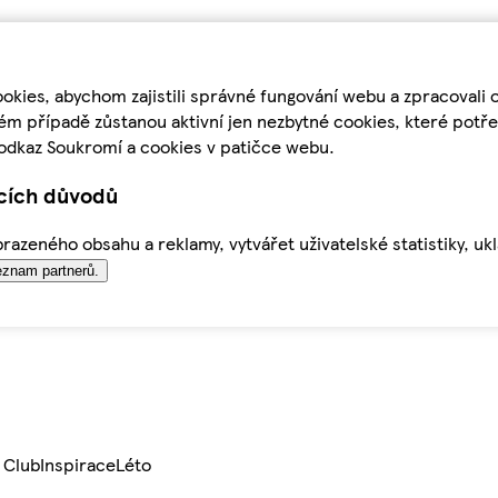
kies, abychom zajistili správné fungování webu a zpracovali 
ém případě zůstanou aktivní jen nezbytné cookies, které pot
odkaz Soukromí a cookies v patičce webu.
ících důvodů
azeného obsahu a reklamy, vytvářet uživatelské statistiky, uk
znam partnerů.
 Club
Inspirace
Léto