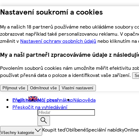
Nastavení soukromí a cookies
My a našich 18 partnerů používáme nebo ukládáme soubory coo
zobrazovat například také personalizovanou reklamu. V opačn
změnit v
Nastavení ochrany osobních údajů
nebo kliknutím na 
My a naši partneři zpracováváme údaje z následuj
Povolením souborů cookies nám umožníte měřit efektivitu zobr
používat přesná data o poloze a identifikovat vaše zařízení.
Se
Přijmout vše
Odmítnout vše
Vlastní nastavení
Přejít na hlavní obsah
English
Můj první nákup
Nápověda
Přeskočit na vyhledávání
Koupit teď
Oblíbené
Speciální nabídky
Online
Všechny kategorie