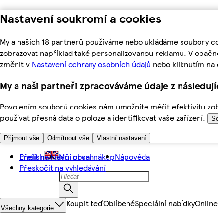
Nastavení soukromí a cookies
My a našich 18 partnerů používáme nebo ukládáme soubory coo
zobrazovat například také personalizovanou reklamu. V opačn
změnit v
Nastavení ochrany osobních údajů
nebo kliknutím na 
My a naši partneři zpracováváme údaje z následuj
Povolením souborů cookies nám umožníte měřit efektivitu zobr
používat přesná data o poloze a identifikovat vaše zařízení.
Se
Přijmout vše
Odmítnout vše
Vlastní nastavení
Přejít na hlavní obsah
English
Můj první nákup
Nápověda
Přeskočit na vyhledávání
Koupit teď
Oblíbené
Speciální nabídky
Online
Všechny kategorie