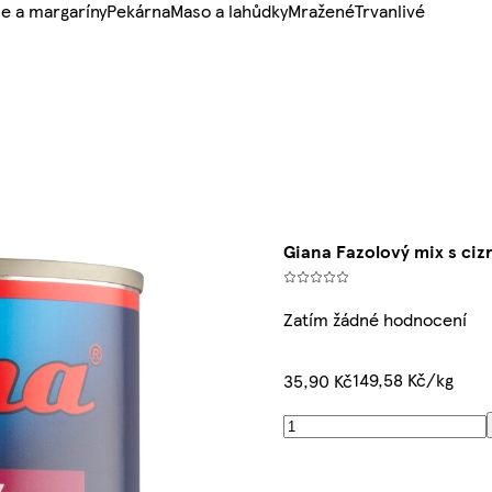
e a margaríny
Pekárna
Maso a lahůdky
Mražené
Trvanlivé
Giana Fazolový mix s ciz
Zatím žádné hodnocení
149,58 Kč/kg
35,90 Kč