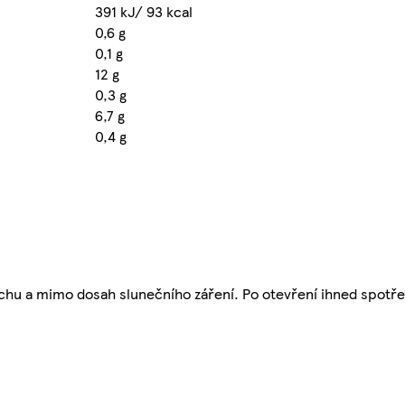
391 kJ/ 93 kcal
0,6 g
0,1 g
12 g
0,3 g
6,7 g
0,4 g
suchu a mimo dosah slunečního záření. Po otevření ihned spotře