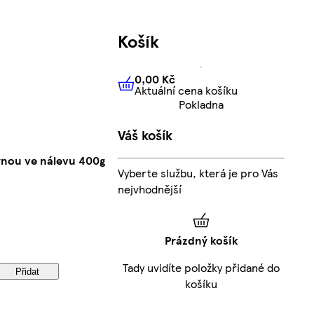
Košík
0,00 Kč
Aktuální cena košíku
0,00 Kč
Aktuální cena košíku
Pokladna
Váš košík
rnou ve nálevu 400g
Vyberte službu, která je pro Vás
nejvhodnější
Prázdný košík
Tady uvidíte položky přidané do
Přidat
košíku