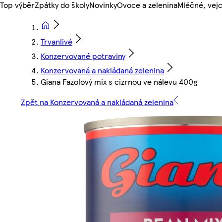
Top výběr
Zpátky do školy
Novinky
Ovoce a zelenina
Mléčné, vejc
Trvanlivé
Konzervované potraviny
Konzervovaná a nakládaná zelenina
Giana Fazolový mix s cizrnou ve nálevu 400g
Zpět na Konzervovaná a nakládaná zelenina