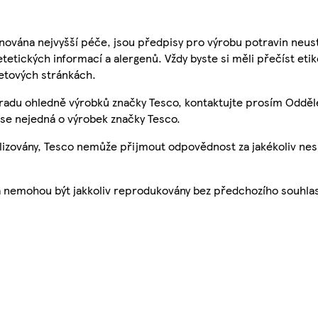
nována nejvyšší péče, jsou předpisy pro výrobu potravin neust
etetických informací a alergenů. Vždy byste si měli přečíst eti
etových stránkách.
 radu ohledně výrobků značky Tesco, kontaktujte prosím Odděl
se nejedná o výrobek značky Tesco.
ualizovány, Tesco nemůže přijmout odpovědnost za jakékoliv ne
a nemohou být jakkoliv reprodukovány bez předchozího souhla