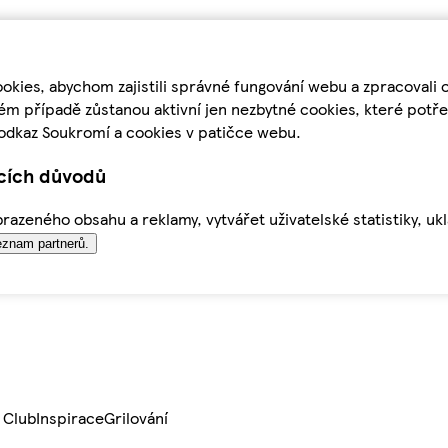
kies, abychom zajistili správné fungování webu a zpracovali 
ém případě zůstanou aktivní jen nezbytné cookies, které pot
odkaz Soukromí a cookies v patičce webu.
ících důvodů
azeného obsahu a reklamy, vytvářet uživatelské statistiky, uk
znam partnerů.
 Club
Inspirace
Grilování