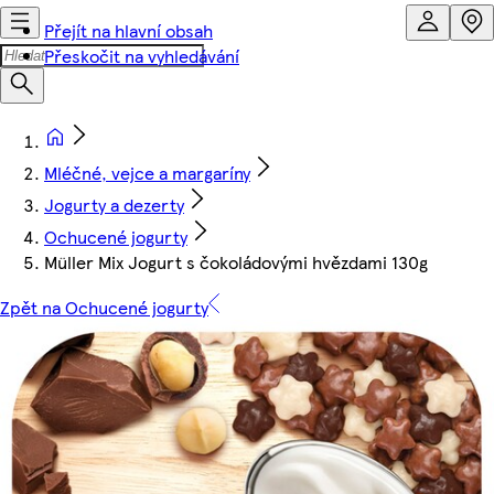
Přejít na hlavní obsah
Přeskočit na vyhledávání
Mléčné, vejce a margaríny
Jogurty a dezerty
Ochucené jogurty
Müller Mix Jogurt s čokoládovými hvězdami 130g
Zpět na Ochucené jogurty