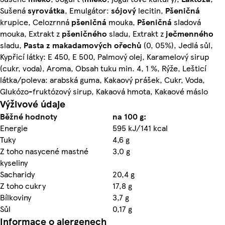
Sušená
syrovátka
, Emulgátor:
sójový
lecitin,
Pšeničná
krupice, Celozrnná
pšeničná
mouka,
Pšeničná
sladová
mouka, Extrakt z
pšeničného
sladu, Extrakt z
ječmenného
sladu,
Pasta z makadamových ořechů
(0, 05%), Jedlá sůl,
Kypřicí látky: E 450, E 500, Palmový olej, Karamelový sirup
(cukr, voda), Aroma, Obsah tuku min. 4, 1 %, Rýže, Lešticí
látka/poleva: arabská guma, Kakaový prášek, Cukr, Voda,
Glukózo-fruktózový sirup, Kakaová hmota, Kakaové máslo
Výživové údaje
Běžné hodnoty
na 100 g:
Energie
595 kJ/141 kcal
Tuky
4,6 g
Z toho nasycené mastné
3,0 g
kyseliny
Sacharidy
20,4 g
Z toho cukry
17,8 g
Bílkoviny
3,7 g
Sůl
0,17 g
Informace o alergenech