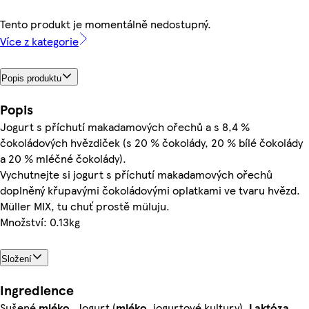
Tento produkt je momentálně nedostupný.
Více z kategorie
Popis produktu
Popis
Jogurt s příchutí makadamových ořechů a s 8,4 %
čokoládových hvězdiček (s 20 % čokolády, 20 % bílé čokolády
a 20 % mléčné čokolády).
Vychutnejte si jogurt s příchutí makadamových ořechů
doplněný křupavými čokoládovými oplatkami ve tvaru hvězd.
Müller MIX, tu chuť prostě müluju.
Množství: 0.13kg
Složení
Ingredience
Sušené
mléko
, Jogurt (
mléko
, jogurtové kultury),
Laktóza
,