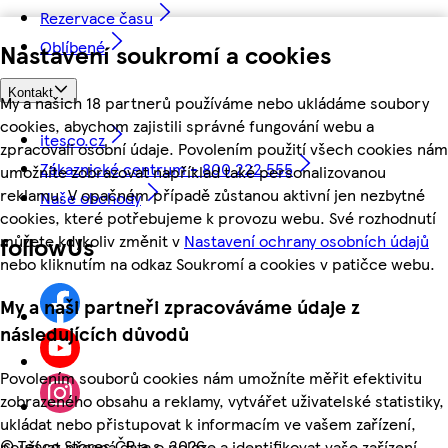
Rezervace času
Oblíbené
Nastavení soukromí a cookies
Kontakt
My a našich 18 partnerů používáme nebo ukládáme soubory
cookies, abychom zajistili správné fungování webu a
itesco.cz
zpracovali osobní údaje. Povolením použití všech cookies nám
Zákaznické centrum - 800 222 555
umožníte zobrazovat například také personalizovanou
reklamu. V opačném případě zůstanou aktivní jen nezbytné
Naše obchody
cookies, které potřebujeme k provozu webu. Své rozhodnutí
můžete kdykoliv změnit v
Nastavení ochrany osobních údajů
followUs
nebo kliknutím na odkaz Soukromí a cookies v patičce webu.
My a naši partneři zpracováváme údaje z
následujících důvodů
Povolením souborů cookies nám umožníte měřit efektivitu
zobrazeného obsahu a reklamy, vytvářet uživatelské statistiky,
ukládat nebo přistupovat k informacím ve vašem zařízení,
©
Tesco Stores ČR a.s. 2026
používat přesná data o poloze a identifikovat vaše zařízení.