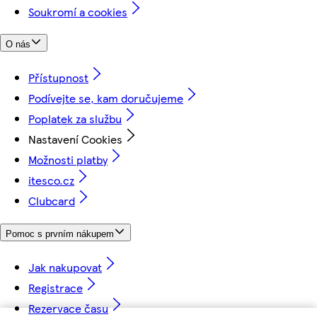
Soukromí a cookies
O nás
Přístupnost
Podívejte se, kam doručujeme
Poplatek za službu
Nastavení Cookies
Možnosti platby
itesco.cz
Clubcard
Pomoc s prvním nákupem
Jak nakupovat
Registrace
Rezervace času