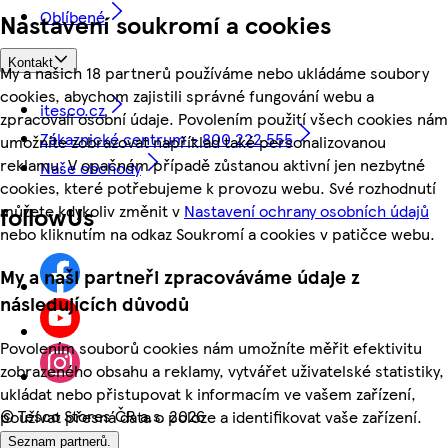
Oblíbené
Nastavení soukromí a cookies
Kontakt
My a našich 18 partnerů používáme nebo ukládáme soubory
cookies, abychom zajistili správné fungování webu a
itesco.cz
zpracovali osobní údaje. Povolením použití všech cookies nám
Zákaznické centrum - 800 222 555
umožníte zobrazovat například také personalizovanou
reklamu. V opačném případě zůstanou aktivní jen nezbytné
Naše obchody
cookies, které potřebujeme k provozu webu. Své rozhodnutí
můžete kdykoliv změnit v
Nastavení ochrany osobních údajů
followUs
nebo kliknutím na odkaz Soukromí a cookies v patičce webu.
My a naši partneři zpracováváme údaje z
následujících důvodů
Povolením souborů cookies nám umožníte měřit efektivitu
zobrazeného obsahu a reklamy, vytvářet uživatelské statistiky,
ukládat nebo přistupovat k informacím ve vašem zařízení,
©
Tesco Stores ČR a.s. 2026
používat přesná data o poloze a identifikovat vaše zařízení.
Seznam partnerů.