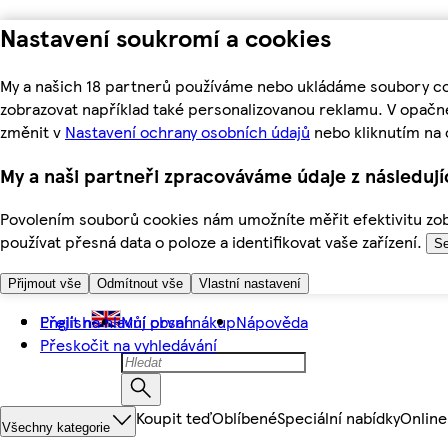
Nastavení soukromí a cookies
My a našich 18 partnerů používáme nebo ukládáme soubory coo
zobrazovat například také personalizovanou reklamu. V opačn
změnit v
Nastavení ochrany osobních údajů
nebo kliknutím na 
My a naši partneři zpracováváme údaje z následuj
Povolením souborů cookies nám umožníte měřit efektivitu zobr
používat přesná data o poloze a identifikovat vaše zařízení.
Se
Přijmout vše
Odmítnout vše
Vlastní nastavení
Přejít na hlavní obsah
English
Můj první nákup
Nápověda
Přeskočit na vyhledávání
Koupit teď
Oblíbené
Speciální nabídky
Online
Všechny kategorie