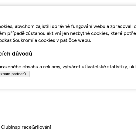
kies, abychom zajistili správné fungování webu a zpracovali 
ém případě zůstanou aktivní jen nezbytné cookies, které pot
odkaz Soukromí a cookies v patičce webu.
ících důvodů
azeného obsahu a reklamy, vytvářet uživatelské statistiky, uk
znam partnerů.
 Club
Inspirace
Grilování