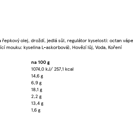
a řepkový olej, droždí, jedlá sůl, regulátor kyselosti: octan vá
ící mouku: kyselina L-askorbová), Hovězí lůj, Voda, Koření
na 100 g
1074,0 kJ/ 257,1 kcal
14,6 g
6,9 g
18,1 g
2,2 g
13,4 g
1,6 g