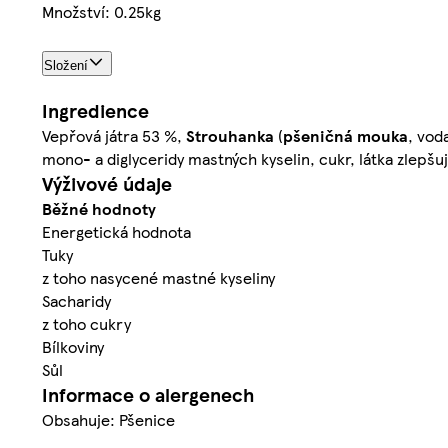
Množství: 0.25kg
Složení
Ingredience
Vepřová játra 53 %,
Strouhanka
(
pšeničná
mouka
, vod
mono- a diglyceridy mastných kyselin, cukr, látka zlepšuj
Výživové údaje
Běžné hodnoty
Energetická hodnota
Tuky
z toho nasycené mastné kyseliny
Sacharidy
z toho cukry
Bílkoviny
Sůl
Informace o alergenech
Obsahuje: Pšenice