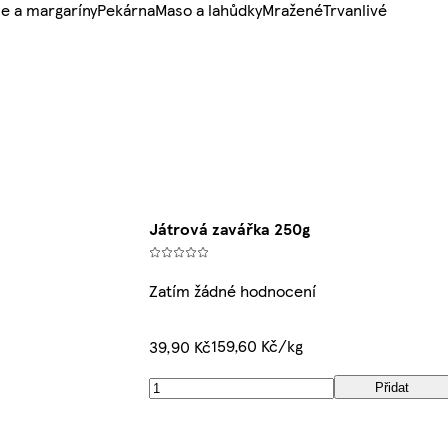
e a margaríny
Pekárna
Maso a lahůdky
Mražené
Trvanlivé
Játrová zavářka 250g
Zatím žádné hodnocení
159,60 Kč/kg
39,90 Kč
Přidat