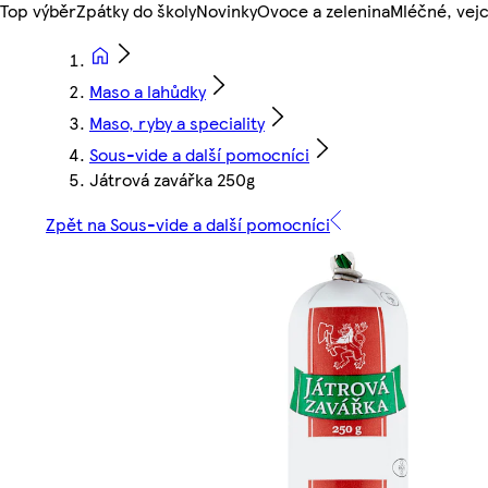
Top výběr
Zpátky do školy
Novinky
Ovoce a zelenina
Mléčné, vejc
Maso a lahůdky
Maso, ryby a speciality
Sous-vide a další pomocníci
Játrová zavářka 250g
Zpět na Sous-vide a další pomocníci