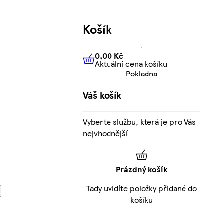
Košík
0,00 Kč
Aktuální cena košíku
0,00 Kč
Aktuální cena košíku
Pokladna
Váš košík
Vyberte službu, která je pro Vás
nejvhodnější
Prázdný košík
Tady uvidíte položky přidané do
košíku