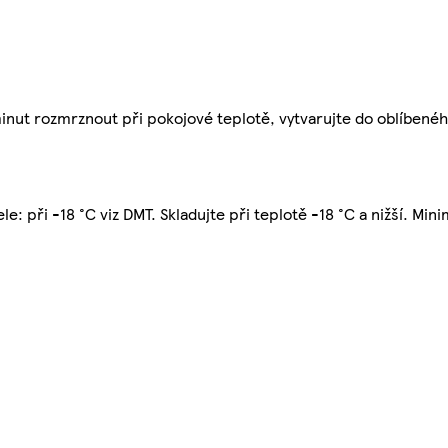
inut rozmrznout při pokojové teplotě, vytvarujte do oblíbenéh
 při -18 °C viz DMT. Skladujte při teplotě -18 °C a nižší. Mini