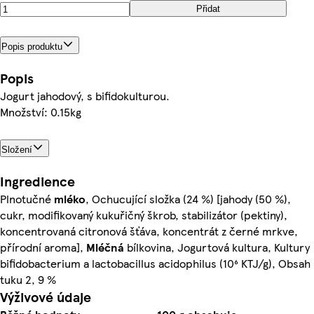
Přidat
Popis produktu
Popis
Jogurt jahodový, s bifidokulturou.
Množství: 0.15kg
Složení
Ingredience
Plnotučné
mléko
, Ochucující složka (24 %) [jahody (50 %),
cukr, modifikovaný kukuřičný škrob, stabilizátor (pektiny),
koncentrovaná citronová šťáva, koncentrát z černé mrkve,
přírodní aroma],
Mléčná
bílkovina, Jogurtová kultura, Kultury
bifidobacterium a lactobacillus acidophilus (10⁶ KTJ/g), Obsah
tuku 2, 9 %
Výživové údaje