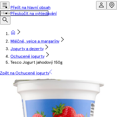
Přejít na hlavní obsah
Přeskočit na vyhledávání
Mléčné, vejce a margaríny
Jogurty a dezerty
Ochucené jogurty
Tesco Jogurt jahodový 150g
Zpět na Ochucené jogurty