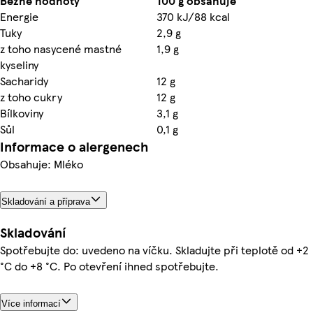
Běžné hodnoty
100 g obsahuje
Energie
370 kJ/88 kcal
Tuky
2,9 g
z toho nasycené mastné
1,9 g
kyseliny
Sacharidy
12 g
z toho cukry
12 g
Bílkoviny
3,1 g
Sůl
0,1 g
Informace o alergenech
Obsahuje: Mléko
Skladování a příprava
Skladování
Spotřebujte do: uvedeno na víčku. Skladujte při teplotě od +2
°C do +8 °C. Po otevření ihned spotřebujte.
Více informací