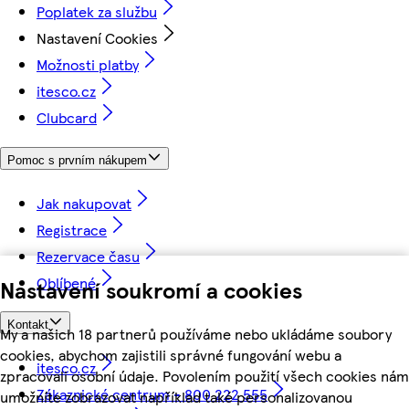
Poplatek za službu
Nastavení Cookies
Možnosti platby
itesco.cz
Clubcard
Pomoc s prvním nákupem
Jak nakupovat
Registrace
Rezervace času
Oblíbené
Nastavení soukromí a cookies
Kontakt
My a našich 18 partnerů používáme nebo ukládáme soubory
cookies, abychom zajistili správné fungování webu a
itesco.cz
zpracovali osobní údaje. Povolením použití všech cookies nám
Zákaznické centrum - 800 222 555
umožníte zobrazovat například také personalizovanou