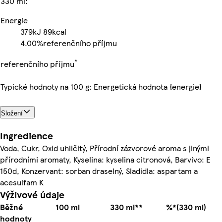
330 ml:
Energie
379kJ
89kcal
4.00%
referenčního příjmu
*
referenčního příjmu
Typické hodnoty na 100 g: Energetická hodnota {energie}
Složení
Ingredience
Voda, Cukr, Oxid uhličitý, Přírodní zázvorové aroma s jinými
přírodními aromaty, Kyselina: kyselina citronová, Barvivo: E
150d, Konzervant: sorban draselný, Sladidla: aspartam a
acesulfam K
Výživové údaje
Běžné
100 ml
330 ml**
%*(330 ml)
hodnoty