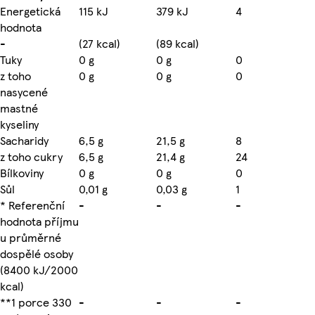
Energetická
115 kJ
379 kJ
4
hodnota
-
(27 kcal)
(89 kcal)
Tuky
0 g
0 g
0
z toho
0 g
0 g
0
nasycené
mastné
kyseliny
Sacharidy
6,5 g
21,5 g
8
z toho cukry
6,5 g
21,4 g
24
Bílkoviny
0 g
0 g
0
Sůl
0,01 g
0,03 g
1
* Referenční
-
-
-
hodnota příjmu
u průměrné
dospělé osoby
(8400 kJ/2000
kcal)
**1 porce 330
-
-
-