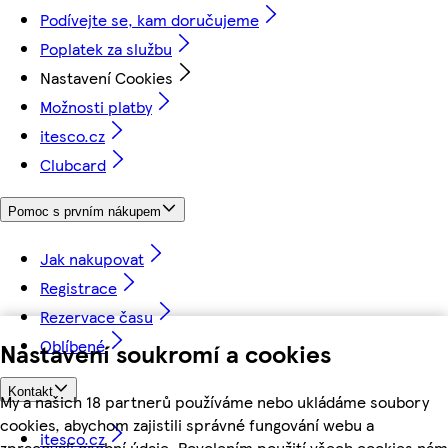
Podívejte se, kam doručujeme
Poplatek za službu
Nastavení Cookies
Možnosti platby
itesco.cz
Clubcard
Pomoc s prvním nákupem
Jak nakupovat
Registrace
Rezervace času
Oblíbené
Nastavení soukromí a cookies
Kontakt
My a našich 18 partnerů používáme nebo ukládáme soubory
cookies, abychom zajistili správné fungování webu a
itesco.cz
zpracovali osobní údaje. Povolením použití všech cookies nám