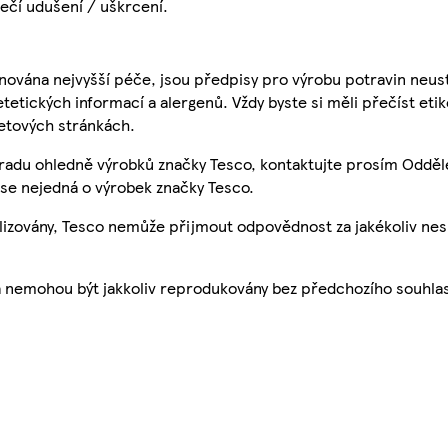
ečí udušení / uškrcení.
nována nejvyšší péče, jsou předpisy pro výrobu potravin neust
etetických informací a alergenů. Vždy byste si měli přečíst eti
etových stránkách.
 radu ohledně výrobků značky Tesco, kontaktujte prosím Odděl
se nejedná o výrobek značky Tesco.
ualizovány, Tesco nemůže přijmout odpovědnost za jakékoliv ne
a nemohou být jakkoliv reprodukovány bez předchozího souhla