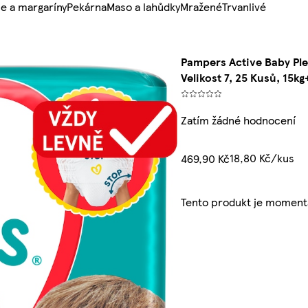
e a margaríny
Pekárna
Maso a lahůdky
Mražené
Trvanlivé
Pampers Active Baby Ple
Velikost 7, 25 Kusů, 15kg
Zatím žádné hodnocení
18,80 Kč/kus
469,90 Kč
Tento produkt je moment