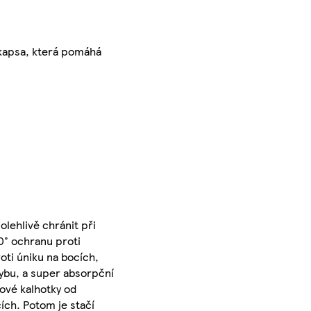
kapsa, která pomáhá
lehlivě chránit při
0° ochranu proti
oti úniku na bocích,
hybu, a super absorpční
ové kalhotky od
ích. Potom je stačí