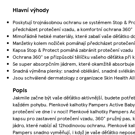
Hlavní výhody
Poskytují trojnásobnou ochranu se systémem Stop & Pr
předcházet protečení vzadu, a komfortní ochrana 360°
Mimořádně hebké materiály, které zabalí vaše děťátko d
Manžetky kolem nožiček pomáhají předcházet protečení
Kapsa Stop & Protect pomáhá zabránit protečení vzadu
Ochrana 360° se přizpůsobí tělíčku vašeho děťátka při
Se super absorpčním jádrem, které okamžitě absorbuje 
Snadná výměna plenky: snadné oblékání, snadné svlékání 
Jsou schválené dermatology z organizace Skin Health Al
Popis
Jakmile začne být vaše děťátko aktivnější, budete potře
každém pohybu. Plenkové kalhotky Pampers Active Baby 
protečení ve dne i v noci! Plenkové kalhotky Pampers A
kapsu pro zastavení protečení vzadu, 360° pružný pas, k
jádro, které nabízí až 12hodinovou ochranu. Plenkové ka
Pampers snadno vyměňují, i když je vaše děťátko neposed