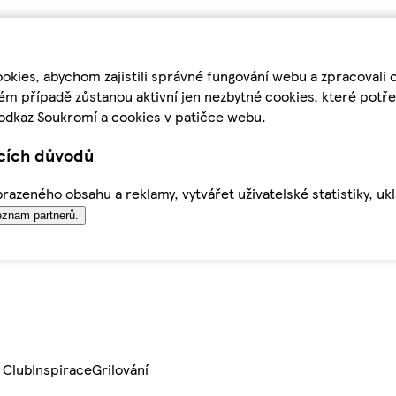
kies, abychom zajistili správné fungování webu a zpracovali 
ém případě zůstanou aktivní jen nezbytné cookies, které pot
odkaz Soukromí a cookies v patičce webu.
ících důvodů
azeného obsahu a reklamy, vytvářet uživatelské statistiky, uk
znam partnerů.
 Club
Inspirace
Grilování