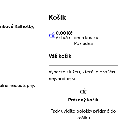
Košík
nkové Kalhotky,
0,00 Kč
+
Aktuální cena košíku
0,00 Kč
Aktuální cena košíku
Pokladna
Váš košík
Vyberte službu, která je pro Vás
nejvhodnější
álně nedostupný.
Prázdný košík
Tady uvidíte položky přidané do
košíku