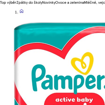
Top výběr
Zpátky do školy
Novinky
Ovoce a zelenina
Mléčné, vejc