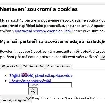
Nastavení soukromí a cookies
My a našich 18 partnerů používáme nebo ukládáme soubory coo
zobrazovat například také personalizovanou reklamu. V opačn
změnit v
Nastavení ochrany osobních údajů
nebo kliknutím na 
My a naši partneři zpracováváme údaje z následuj
Povolením souborů cookies nám umožníte měřit efektivitu zobr
používat přesná data o poloze a identifikovat vaše zařízení.
Se
Přijmout vše
Odmítnout vše
Vlastní nastavení
Přejít na hlavní obsah
English
Můj první nákup
Nápověda
Přeskočit na vyhledávání
Koupit teď
Oblíbené
Speciální nabídky
Online
Všechny kategorie