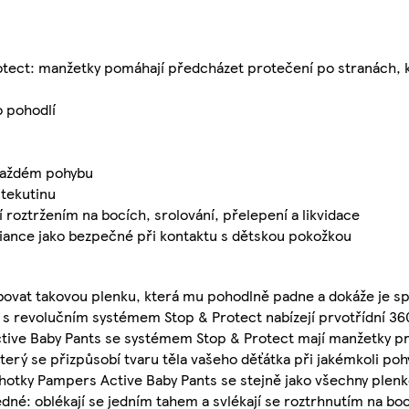
otect: manžetky pomáhají předcházet protečení po stranách, 
o pohodlí
 každém pohybu
tekutinu
roztržením na bocích, srolování, přelepení a likvidace
liance jako bezpečné při kontaktu s dětskou pokožkou
bovat takovou plenku, která mu pohodlně padne a dokáže je spo
s revolučním systémem Stop & Protect nabízejí prvotřídní 36
ctive Baby Pants se systémem Stop & Protect mají manžetky pr
terý se přizpůsobí tvaru těla vašeho děťátka při jakémkoli po
lhotky Pampers Active Baby Pants se stejně jako všechny plenk
né: oblékají se jedním tahem a svlékají se roztrhnutím na boc