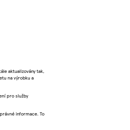
ále aktualizovány tak,
ketu na výrobku a
ení pro služby
správné informace. To