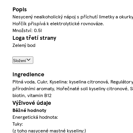
Popis
Nesycený nealkoholický nápoj s příchutí limetky a okurk
Hořčík přispívá k elektrolytické rovnováze.
Množství: 0.5l
Loga třetí strany
Zelený bod
Složení
Ingredience
Pitná voda, Cukr, Kyselina: kyselina citronová, Regulátor
přírodními aromaty, Hořečnaté soli kyseliny citronové, Sl
biotin, vitamin B12
Výživové údaje
Běžné hodnoty
Energetická hodnota:
Tuky:
(z toho nasycené mastné kyseliny:)