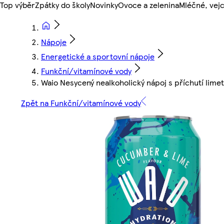
Top výběr
Zpátky do školy
Novinky
Ovoce a zelenina
Mléčné, vejc
Nápoje
Energetické a sportovní nápoje
Funkční/vitamínové vody
Waio Nesycený nealkoholický nápoj s příchutí lime
Zpět na Funkční/vitamínové vody