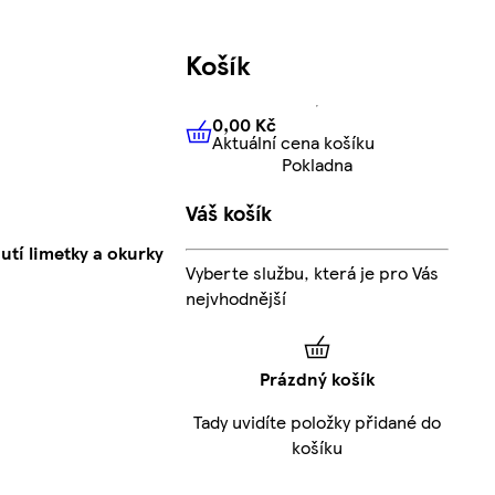
Košík
0,00 Kč
Aktuální cena košíku
0,00 Kč
Aktuální cena košíku
Pokladna
Váš košík
tí limetky a okurky
Vyberte službu, která je pro Vás
nejvhodnější
Prázdný košík
Tady uvidíte položky přidané do
košíku