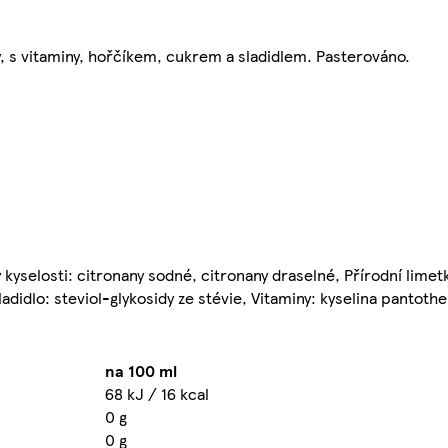
y, s vitaminy, hořčíkem, cukrem a sladidlem. Pasterováno.
y kyselosti: citronany sodné, citronany draselné, Přírodní lime
adidlo: steviol-glykosidy ze stévie, Vitaminy: kyselina pantoth
na 100 ml
68 kJ / 16 kcal
0 g
0 g