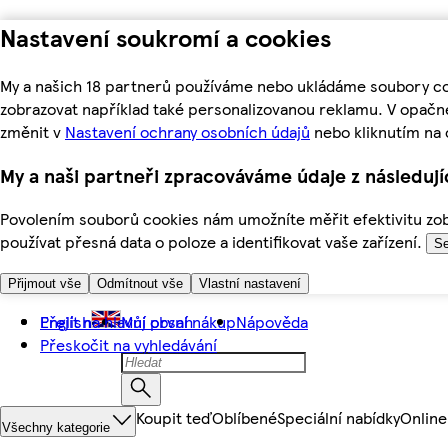
Nastavení soukromí a cookies
My a našich 18 partnerů používáme nebo ukládáme soubory coo
zobrazovat například také personalizovanou reklamu. V opačn
změnit v
Nastavení ochrany osobních údajů
nebo kliknutím na 
My a naši partneři zpracováváme údaje z následuj
Povolením souborů cookies nám umožníte měřit efektivitu zobr
používat přesná data o poloze a identifikovat vaše zařízení.
Se
Přijmout vše
Odmítnout vše
Vlastní nastavení
Přejít na hlavní obsah
English
Můj první nákup
Nápověda
Přeskočit na vyhledávání
Koupit teď
Oblíbené
Speciální nabídky
Online
Všechny kategorie