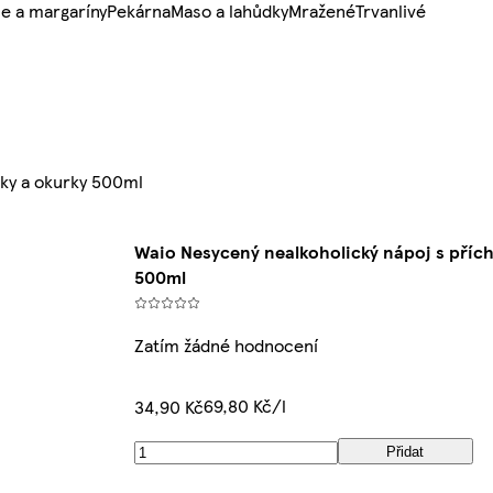
e a margaríny
Pekárna
Maso a lahůdky
Mražené
Trvanlivé
tky a okurky 500ml
Waio Nesycený nealkoholický nápoj s příchu
500ml
Zatím žádné hodnocení
69,80 Kč/l
34,90 Kč
Přidat