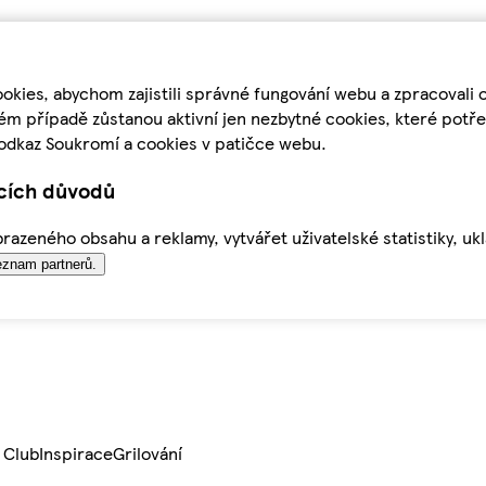
kies, abychom zajistili správné fungování webu a zpracovali 
ém případě zůstanou aktivní jen nezbytné cookies, které pot
odkaz Soukromí a cookies v patičce webu.
ících důvodů
azeného obsahu a reklamy, vytvářet uživatelské statistiky, uk
znam partnerů.
 Club
Inspirace
Grilování