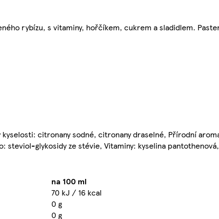
eného rybízu, s vitaminy, hořčíkem, cukrem a sladidlem. Paste
y kyselosti: citronany sodné, citronany draselné, Přírodní aroma
o: steviol-glykosidy ze stévie, Vitaminy: kyselina pantothenová,
na 100 ml
70 kJ / 16 kcal
0 g
0 g