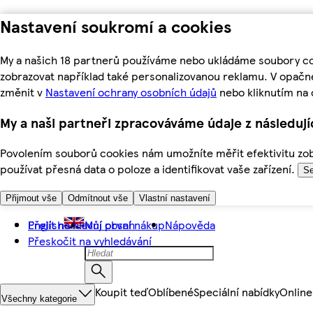
Nastavení soukromí a cookies
My a našich 18 partnerů používáme nebo ukládáme soubory coo
zobrazovat například také personalizovanou reklamu. V opačn
změnit v
Nastavení ochrany osobních údajů
nebo kliknutím na 
My a naši partneři zpracováváme údaje z následuj
Povolením souborů cookies nám umožníte měřit efektivitu zobr
používat přesná data o poloze a identifikovat vaše zařízení.
Se
Přijmout vše
Odmítnout vše
Vlastní nastavení
Přejít na hlavní obsah
English
Můj první nákup
Nápověda
Přeskočit na vyhledávání
Koupit teď
Oblíbené
Speciální nabídky
Online
Všechny kategorie