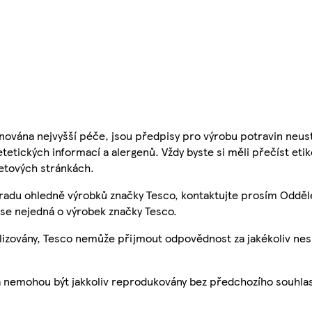
nována nejvyšší péče, jsou předpisy pro výrobu potravin neust
etetických informací a alergenů. Vždy byste si měli přečíst eti
etových stránkách.
 radu ohledně výrobků značky Tesco, kontaktujte prosím Odděl
se nejedná o výrobek značky Tesco.
ualizovány, Tesco nemůže přijmout odpovědnost za jakékoliv ne
a nemohou být jakkoliv reprodukovány bez předchozího souhla