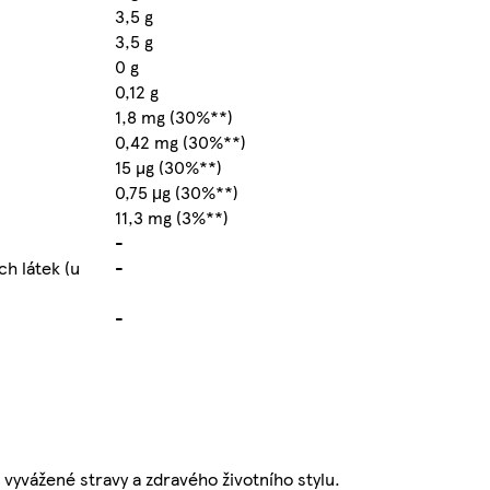
3,5 g
3,5 g
0 g
0,12 g
1,8 mg (30%**)
0,42 mg (30%**)
15 µg (30%**)
0,75 μg (30%**)
11,3 mg (3%**)
-
h látek (u
-
-
vyvážené stravy a zdravého životního stylu.