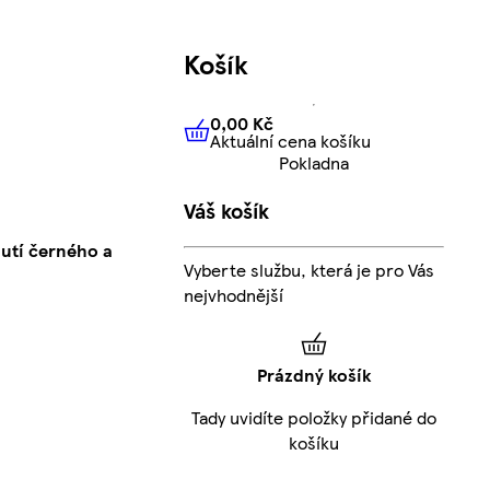
Košík
0,00 Kč
Aktuální cena košíku
0,00 Kč
Aktuální cena košíku
Pokladna
Váš košík
utí černého a
Vyberte službu, která je pro Vás
nejvhodnější
Prázdný košík
Tady uvidíte položky přidané do
košíku