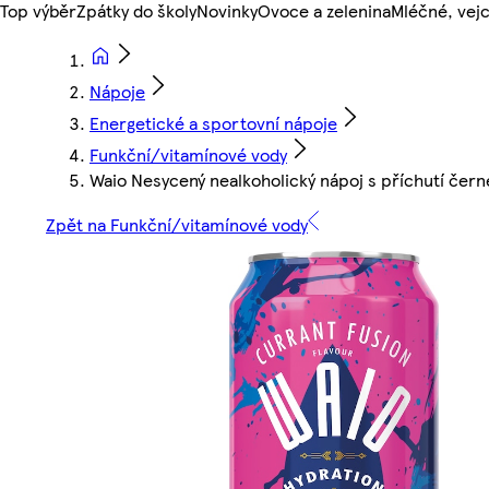
Top výběr
Zpátky do školy
Novinky
Ovoce a zelenina
Mléčné, vejc
Nápoje
Energetické a sportovní nápoje
Funkční/vitamínové vody
Waio Nesycený nealkoholický nápoj s příchutí čer
Zpět na Funkční/vitamínové vody