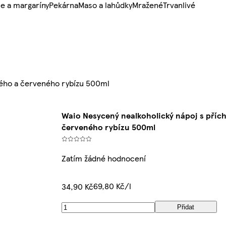
e a margaríny
Pekárna
Maso a lahůdky
Mražené
Trvanlivé
ného a červeného rybízu 500ml
Waio Nesycený nealkoholický nápoj s přích
červeného rybízu 500ml
Zatím žádné hodnocení
69,80 Kč/l
34,90 Kč
Přidat