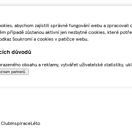
kies, abychom zajistili správné fungování webu a zpracovali 
ém případě zůstanou aktivní jen nezbytné cookies, které pot
odkaz Soukromí a cookies v patičce webu.
ících důvodů
azeného obsahu a reklamy, vytvářet uživatelské statistiky, uk
znam partnerů.
 Club
Inspirace
Léto