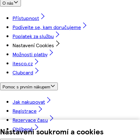
O nás
Přístupnost
Podívejte se, kam doručujeme
Poplatek za službu
Nastavení Cookies
Možnosti platby
itesco.cz
Clubcard
Pomoc s prvním nákupem
Jak nakupovat
Registrace
Rezervace času
Oblíbené
Nastavení soukromí a cookies