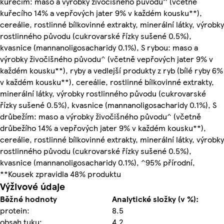
kuřecím: maso a výrobky živočišného původu^ (včetně
kuřecího 14% a vepřových jater 9% v každém kousku**),
cereálie, rostlinné bílkovinné extrakty, minerální látky, výrobky
rostlinného původu (cukrovarské řízky sušené 0.5%),
kvasnice (mannanoligosacharidy 0.1%), S rybou: maso a
výrobky živočišného původu^ (včetně vepřových jater 9% v
každém kousku**), ryby a vedlejší produkty z ryb (bílé ryby 6%
v každém kousku**), cereálie, rostlinné bílkovinné extrakty,
minerální látky, výrobky rostlinného původu (cukrovarské
řízky sušené 0.5%), kvasnice (mannanoligosacharidy 0.1%), S
drůbežím: maso a výrobky živočišného původu^ (včetně
drůbežího 14% a vepřových jater 9% v každém kousku**),
cereálie, rostlinné bílkovinné extrakty, minerální látky, výrobky
rostlinného původu (cukrovarské řízky sušené 0.5%),
kvasnice (mannanoligosacharidy 0.1%), ^95% přírodní,
**Kousek zpravidla 48% produktu
Výživové údaje
Běžné hodnoty
Analytické složky (v %):
protein:
8.5
obsah tuku:
4.2