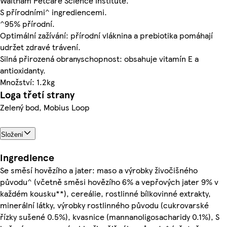
Waltham Petcare Science Institute.
S přírodními^ ingrediencemi.
^95% přírodní.
Optimální zažívání: přírodní vláknina a prebiotika pomáhají
udržet zdravé trávení.
Silná přirozená obranyschopnost: obsahuje vitamín E a
antioxidanty.
Množství: 1.2kg
Loga třetí strany
Zelený bod, Mobius Loop
Složení
Ingredience
Se směsí hovězího a jater: maso a výrobky živočišného
původu^ (včetně směsi hovězího 6% a vepřových jater 9% v
každém kousku**), cereálie, rostlinné bílkovinné extrakty,
minerální látky, výrobky rostlinného původu (cukrovarské
řízky sušené 0.5%), kvasnice (mannanoligosacharidy 0.1%), S