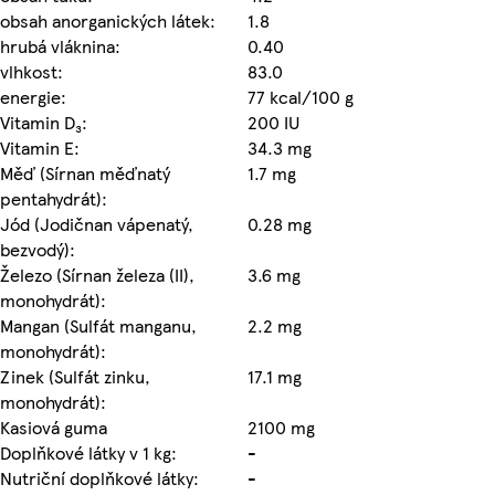
obsah anorganických látek:
1.8
hrubá vláknina:
0.40
vlhkost:
83.0
energie:
77 kcal/100 g
Vitamin D₃:
200 IU
Vitamin E:
34.3 mg
Měď (Sírnan měďnatý
1.7 mg
pentahydrát):
Jód (Jodičnan vápenatý,
0.28 mg
bezvodý):
Železo (Sírnan železa (II),
3.6 mg
monohydrát):
Mangan (Sulfát manganu,
2.2 mg
monohydrát):
Zinek (Sulfát zinku,
17.1 mg
monohydrát):
Kasiová guma
2100 mg
Doplňkové látky v 1 kg:
-
Nutriční doplňkové látky:
-