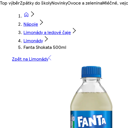
Top výběr
Zpátky do školy
Novinky
Ovoce a zelenina
Mléčné, vejc
Nápoje
Limonády a ledové čaje
Limonády
Fanta Shokata 500ml
Zpět na Limonády