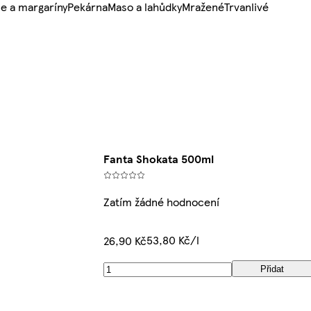
e a margaríny
Pekárna
Maso a lahůdky
Mražené
Trvanlivé
Fanta Shokata 500ml
Zatím žádné hodnocení
53,80 Kč/l
26,90 Kč
Přidat