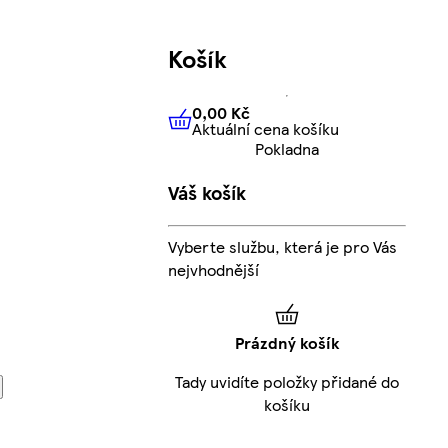
Košík
0,00 Kč
Aktuální cena košíku
0,00 Kč
Aktuální cena košíku
Pokladna
Váš košík
Vyberte službu, která je pro Vás
nejvhodnější
Prázdný košík
Tady uvidíte položky přidané do
košíku