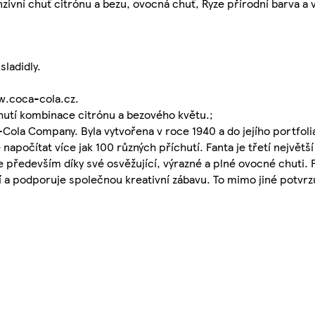
zivní chuť citrónu a bezu, ovocná chuť, Ryze přírodní barva a 
sladidly.
w.coca-cola.cz.
chutí kombinace citrónu a bezového květu.;
Cola Company. Byla vytvořena v roce 1940 a do jejího portfoli
apočítat více jak 100 různých příchutí. Fanta je třetí největ
 především díky své osvěžující, výrazné a plné ovocné chuti. F
tví a podporuje společnou kreativní zábavu. To mimo jiné potvrz