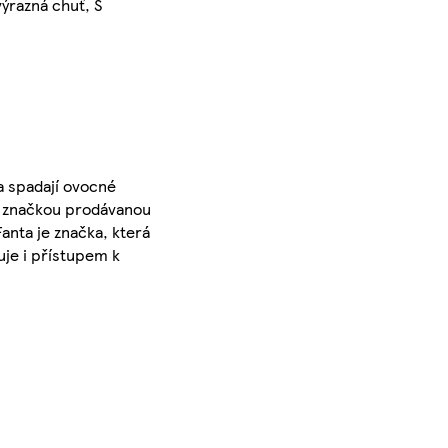
výrazná chuť, S
a spadají ovocné
ší značkou prodávanou
anta je značka, která
uje i přístupem k