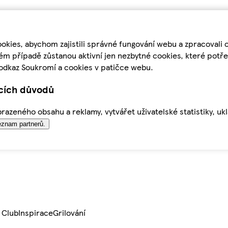
kies, abychom zajistili správné fungování webu a zpracovali 
ém případě zůstanou aktivní jen nezbytné cookies, které pot
odkaz Soukromí a cookies v patičce webu.
ících důvodů
azeného obsahu a reklamy, vytvářet uživatelské statistiky, uk
znam partnerů.
 Club
Inspirace
Grilování