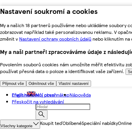
Nastavení soukromí a cookies
My a našich 18 partnerů používáme nebo ukládáme soubory coo
zobrazovat například také personalizovanou reklamu. V opačn
změnit v
Nastavení ochrany osobních údajů
nebo kliknutím na 
My a naši partneři zpracováváme údaje z následuj
Povolením souborů cookies nám umožníte měřit efektivitu zobr
používat přesná data o poloze a identifikovat vaše zařízení.
Se
Přijmout vše
Odmítnout vše
Vlastní nastavení
Přejít na hlavní obsah
English
Můj první nákup
Nápověda
Přeskočit na vyhledávání
Koupit teď
Oblíbené
Speciální nabídky
Online
Všechny kategorie