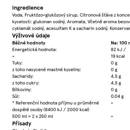
Ingredience
Voda, Fruktózo-glukózový sirup, Citronová šťáva z koncent
kyselosti: glukonan sodný, Aromata, Včetně aroma bezové
cyklamát sodný, acesulfam K a sacharin sodný, Konzervan
Výživové údaje
Běžné hodnoty
Na: 100 
Energetická hodnota:
82 kJ /
-
19 kcal
Tuky:
0 g
z toho nasycené mastné kyseliny:
0 g
Sacharidy:
4,5 g
z toho cukry:
4,5 g
Bílkoviny:
0 g
Sůl:
0,04 g
* Referenční hodnota příjmu u průměrné
-
dospělé osoby (8400 kJ / 2000 kcal)
500 ml = 2 x 250 ml
-
Přísady