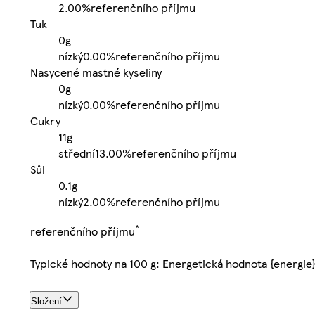
2.00%
referenčního příjmu
Tuk
0g
nízký
0.00%
referenčního příjmu
Nasycené mastné kyseliny
0g
nízký
0.00%
referenčního příjmu
Cukry
11g
střední
13.00%
referenčního příjmu
Sůl
0.1g
nízký
2.00%
referenčního příjmu
*
referenčního příjmu
Typické hodnoty na 100 g: Energetická hodnota {energie
Složení