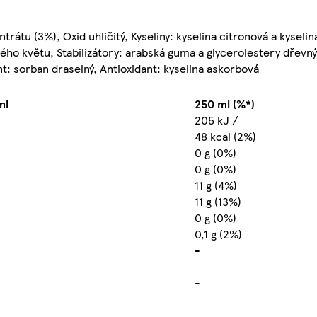
rátu (3%), Oxid uhličitý, Kyseliny: kyselina citronová a kyselin
ho květu, Stabilizátory: arabská guma a glycerolestery dřevnýc
t: sorban draselný, Antioxidant: kyselina askorbová
ml
250 ml (%*)
205 kJ /
48 kcal (2%)
0 g (0%)
0 g (0%)
11 g (4%)
11 g (13%)
0 g (0%)
0,1 g (2%)
-
-