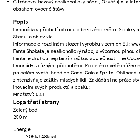
Citrónovo-bezový nealkoholický nápoj, Osvěžující a inten
obsahem ovocné šťávy
Popis
Limonáda s příchutí citronu a bezového květu. S cukry a 
Skenuj a objev víc.
Informace o rozdílném složení výrobku v zemích EU: ww
Fanta Shokata je nealkoholický nápoj s výbornou plnou 
Fanta je druhou nejstarší značkou společnosti The Coca-
limonády s různými příchutěmi. Po celém světě můžeme n
po celém světě, hned po Coca-Cola a Sprite. Oblíbená je
zintenzivňuje zážitky mladých lidí. Zakládá si na přátels
inovacím svých produktů a obalů.;
Množství: 0.5l
Loga třetí strany
Zelený bod
250 ml
Energie
205kJ
48kcal