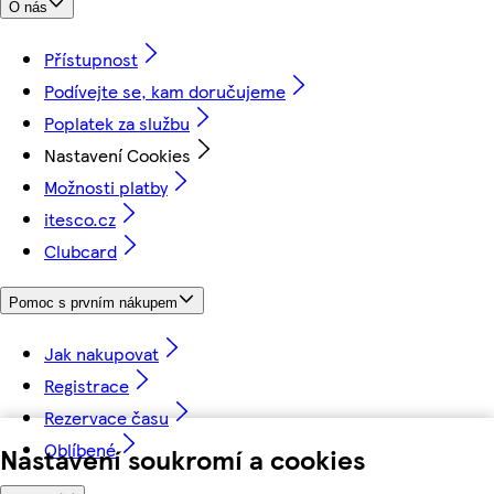
O nás
Přístupnost
Podívejte se, kam doručujeme
Poplatek za službu
Nastavení Cookies
Možnosti platby
itesco.cz
Clubcard
Pomoc s prvním nákupem
Jak nakupovat
Registrace
Rezervace času
Oblíbené
Nastavení soukromí a cookies