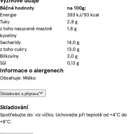
Výživové údaje
Běžné hodnoty
na 100g:
Energie
393 kJ/93 kcal
Tuky
2,8 g
z toho nasycené mastné
1,8 g
kyseliny
Sacharidy
14,0 g
z toho cukry
13,0 g
Bílkoviny
3,0 g
Sůl
0,13 g
Informace o alergenech
Obsahuje: Mléko
Skladování a příprava
Skladování
Spotřebujte do: viz víčko. Uchovejte při teplotě od +4°C do
+8°C.