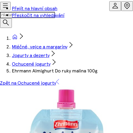
Přejít na hlavní obsah
Přeskočit na vyhledávání
Mléčné, vejce a margaríny
Jogurty a dezerty
Ochucené jogurty
Ehrmann Almighurt Do ruky malina 100g
Zpět na Ochucené jogurty