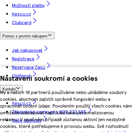
Možnosti platby
itesco.cz
Clubcard
Pomoc s prvním nákupem
Jak nakupovat
Registrace
Rezervace času
Oblíbené
Nastavení soukromí a cookies
Kontakt
My a našich 18 partnerů používáme nebo ukládáme soubory
cookies, abychom zajistili správné fungování webu a
itesco.cz
zpracovali osobní údaje. Povolením použití všech cookies nám
Zákaznické centrum - 800 222 555
umožníte zobrazovat například také personalizovanou
reklamu. V opačném případě zůstanou aktivní jen nezbytné
Naše obchody
cookies, které potřebujeme k provozu webu. Své rozhodnutí