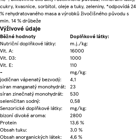
cukry, kvasnice, sorbitol, oleje a tuky, zeleniny, *odpovídá 24
% rehydratovaného masa a výrobků živočišného původu s
min. 14 % drůbeže
Výživové údaje
Běžné hodnoty
Doplňkové látky:
Nutriční doplňkové látky:
m.j./kg:
Vit. A:
16000
Vit. D3:
1000
Vit. E:
110
-
mg/kg:
jodičnan vápenatý bezvodý:
4,1
síran manganatý monohydrát:
23
síran zinečnatý monohydrát:
530
seleničitan sodný:
0,58
Senzorické doplňkové látky:
mg/kg:
bizoní divoké aroma:
2800
Protein
13,6 %
Obsah tuku:
3,0 %
Obsah anorganických látek:
4,6 %