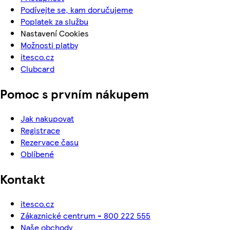
Podívejte se, kam doručujeme
Poplatek za službu
Nastavení Cookies
Možnosti platby
itesco.cz
Clubcard
Pomoc s prvním nákupem
Jak nakupovat
Registrace
Rezervace času
Oblíbené
Kontakt
itesco.cz
Zákaznické centrum - 800 222 555
Naše obchody