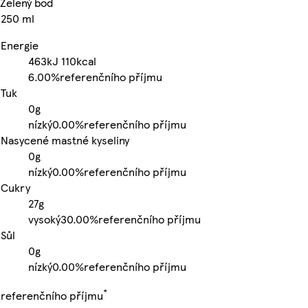
Zelený bod
250 ml
Energie
463kJ
110kcal
6.00%
referenčního příjmu
Tuk
0g
nízký
0.00%
referenčního příjmu
Nasycené mastné kyseliny
0g
nízký
0.00%
referenčního příjmu
Cukry
27g
vysoký
30.00%
referenčního příjmu
Sůl
0g
nízký
0.00%
referenčního příjmu
*
referenčního příjmu