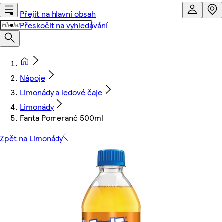
Přejít na hlavní obsah
Přeskočit na vyhledávání
Nápoje
Limonády a ledové čaje
Limonády
Fanta Pomeranč 500ml
Zpět na Limonády