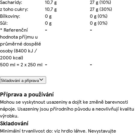
Sacharidy:
10,7 g
27 g (10%)
z toho cukry:
10,7 g
27 g (30%)
Bílkoviny:
0 g
0 g (0%)
Sůl:
0 g
0 g (0%)
* Referenční
-
-
hodnota příjmu u
průměrné dospělé
osoby (8400 kJ /
2000 kcal)
500 ml = 2 x 250 ml
-
-
Skladování a příprava
Příprava a používání
Mohou se vyskytnout usazeniny a dojít ke změně barevnosti
nápoje. Usazeniny jsou přírodního původu a neovlivňují kvalitu
výrobku.
Skladování
Minimální trvanlivost do: viz hrdlo láhve. Nevystavujte