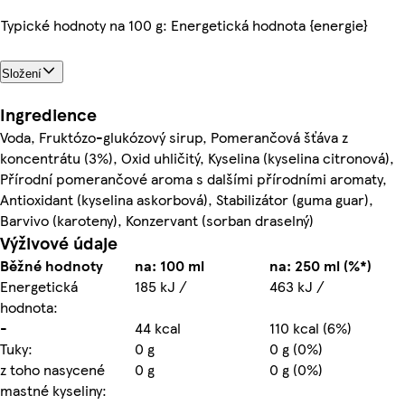
Typické hodnoty na 100 g: Energetická hodnota {energie}
Složení
Ingredience
Voda, Fruktózo-glukózový sirup, Pomerančová šťáva z
koncentrátu (3%), Oxid uhličitý, Kyselina (kyselina citronová),
Přírodní pomerančové aroma s dalšími přírodními aromaty,
Antioxidant (kyselina askorbová), Stabilizátor (guma guar),
Barvivo (karoteny), Konzervant (sorban draselný)
Výživové údaje
Běžné hodnoty
na: 100 ml
na: 250 ml (%*)
Energetická
185 kJ /
463 kJ /
hodnota:
-
44 kcal
110 kcal (6%)
Tuky:
0 g
0 g (0%)
z toho nasycené
0 g
0 g (0%)
mastné kyseliny: