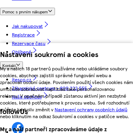
Pomoc s prvním nákupem
Jak nakupovat
Registrace
Rezervace času
Oblíbené
Nastavení soukromí a cookies
Kontakt
My a našich 18 partnerů používáme nebo ukládáme soubory
cookies, abychom zajistili správné fungování webu a
itesco.cz
zpracovali osobní údaje. Povolením použití všech cookies nám
Zákaznické centrum - 800 222 555
umožníte zobrazovat například také personalizovanou
reklamu. V opačném případě zůstanou aktivní jen nezbytné
Naše obchody
cookies, které potřebujeme k provozu webu. Své rozhodnutí
můžete kdykoliv změnit v
Nastavení ochrany osobních údajů
followUs
nebo kliknutím na odkaz Soukromí a cookies v patičce webu.
My a naši partneři zpracováváme údaje z