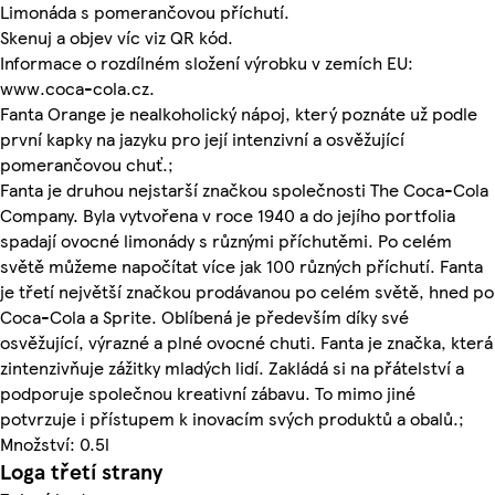
Limonáda s pomerančovou příchutí.
Skenuj a objev víc viz QR kód.
Informace o rozdílném složení výrobku v zemích EU:
www.coca-cola.cz.
Fanta Orange je nealkoholický nápoj, který poznáte už podle
první kapky na jazyku pro její intenzivní a osvěžující
pomerančovou chuť.;
Fanta je druhou nejstarší značkou společnosti The Coca-Cola
Company. Byla vytvořena v roce 1940 a do jejího portfolia
spadají ovocné limonády s různými příchutěmi. Po celém
světě můžeme napočítat více jak 100 různých příchutí. Fanta
je třetí největší značkou prodávanou po celém světě, hned po
Coca-Cola a Sprite. Oblíbená je především díky své
osvěžující, výrazné a plné ovocné chuti. Fanta je značka, která
zintenzivňuje zážitky mladých lidí. Zakládá si na přátelství a
podporuje společnou kreativní zábavu. To mimo jiné
potvrzuje i přístupem k inovacím svých produktů a obalů.;
Množství: 0.5l
Loga třetí strany