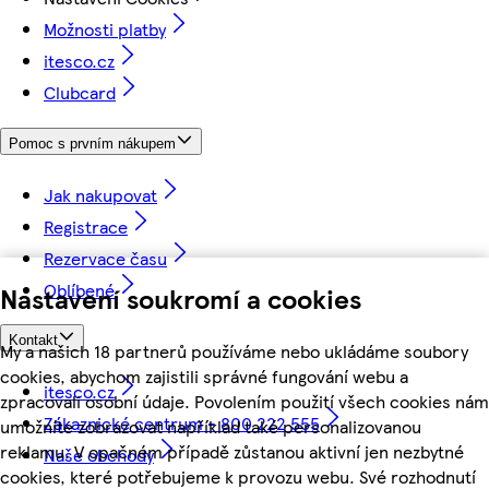
Možnosti platby
itesco.cz
Clubcard
Pomoc s prvním nákupem
Jak nakupovat
Registrace
Rezervace času
Oblíbené
Nastavení soukromí a cookies
Kontakt
My a našich 18 partnerů používáme nebo ukládáme soubory
cookies, abychom zajistili správné fungování webu a
itesco.cz
zpracovali osobní údaje. Povolením použití všech cookies nám
Zákaznické centrum - 800 222 555
umožníte zobrazovat například také personalizovanou
reklamu. V opačném případě zůstanou aktivní jen nezbytné
Naše obchody
cookies, které potřebujeme k provozu webu. Své rozhodnutí