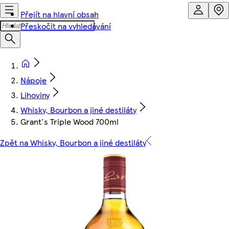
Přejít na hlavní obsah
Přeskočit na vyhledávání
Nápoje
Lihoviny
Whisky, Bourbon a jiné destiláty
Grant's Triple Wood 700ml
Zpět na Whisky, Bourbon a jiné destiláty