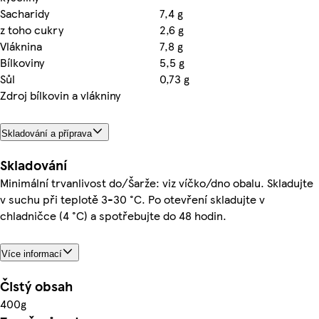
Sacharidy
7,4 g
z toho cukry
2,6 g
Vláknina
7,8 g
Bílkoviny
5,5 g
Sůl
0,73 g
Zdroj bílkovin a vlákniny
Skladování a příprava
Skladování
Minimální trvanlivost do/Šarže: viz víčko/dno obalu. Skladujte
v suchu při teplotě 3-30 °C. Po otevření skladujte v
chladničce (4 °C) a spotřebujte do 48 hodin.
Více informací
Čistý obsah
400g