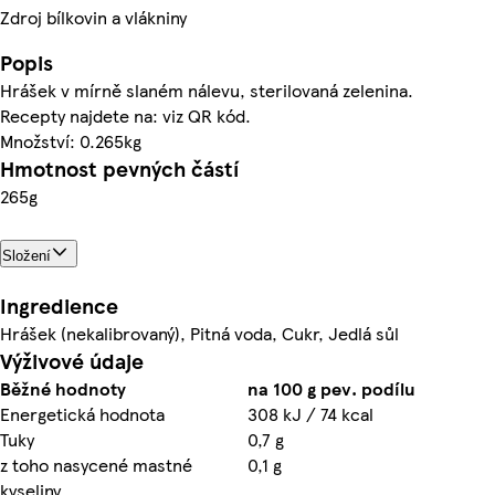
Zdroj bílkovin a vlákniny
Popis
Hrášek v mírně slaném nálevu, sterilovaná zelenina.
Recepty najdete na: viz QR kód.
Množství: 0.265kg
Hmotnost pevných částí
265g
Složení
Ingredience
Hrášek (nekalibrovaný), Pitná voda, Cukr, Jedlá sůl
Výživové údaje
Běžné hodnoty
na 100 g pev. podílu
Energetická hodnota
308 kJ / 74 kcal
Tuky
0,7 g
z toho nasycené mastné
0,1 g
kyseliny