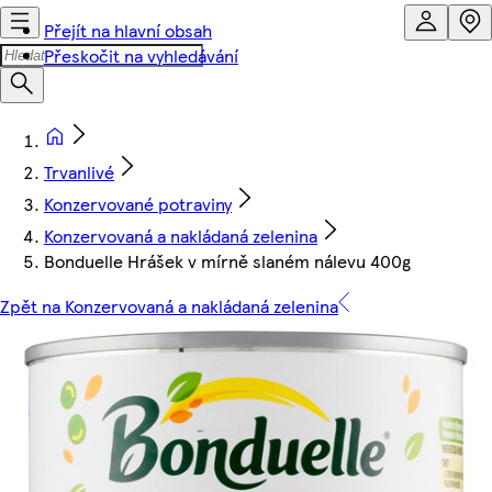
Přejít na hlavní obsah
Přeskočit na vyhledávání
Trvanlivé
Konzervované potraviny
Konzervovaná a nakládaná zelenina
Bonduelle Hrášek v mírně slaném nálevu 400g
Zpět na Konzervovaná a nakládaná zelenina