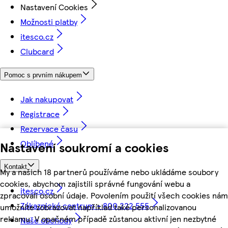
Nastavení Cookies
Možnosti platby
itesco.cz
Clubcard
Pomoc s prvním nákupem
Jak nakupovat
Registrace
Rezervace času
Oblíbené
Nastavení soukromí a cookies
Kontakt
My a našich 18 partnerů používáme nebo ukládáme soubory
cookies, abychom zajistili správné fungování webu a
itesco.cz
zpracovali osobní údaje. Povolením použití všech cookies nám
Zákaznické centrum - 800 222 555
umožníte zobrazovat například také personalizovanou
reklamu. V opačném případě zůstanou aktivní jen nezbytné
Naše obchody