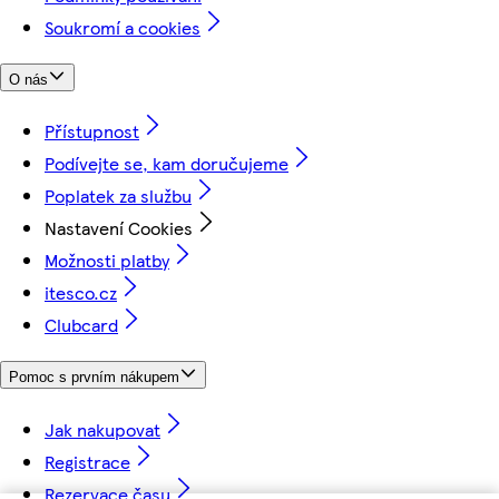
Soukromí a cookies
O nás
Přístupnost
Podívejte se, kam doručujeme
Poplatek za službu
Nastavení Cookies
Možnosti platby
itesco.cz
Clubcard
Pomoc s prvním nákupem
Jak nakupovat
Registrace
Rezervace času