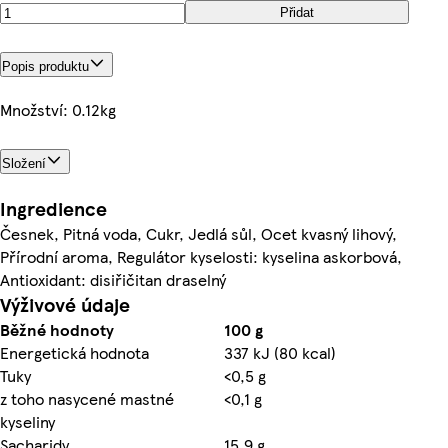
Přidat
Popis produktu
Množství: 0.12kg
Složení
Ingredience
Česnek, Pitná voda, Cukr, Jedlá sůl, Ocet kvasný lihový,
Přírodní aroma, Regulátor kyselosti: kyselina askorbová,
Antioxidant: disiřičitan draselný
Výživové údaje
Běžné hodnoty
100 g
Energetická hodnota
337 kJ (80 kcal)
Tuky
<0,5 g
z toho nasycené mastné
<0,1 g
kyseliny
Sacharidy
15,9 g