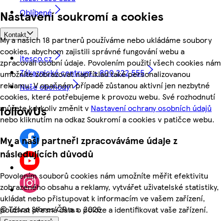
Oblíbené
Nastavení soukromí a cookies
Kontakt
My a našich 18 partnerů používáme nebo ukládáme soubory
cookies, abychom zajistili správné fungování webu a
itesco.cz
zpracovali osobní údaje. Povolením použití všech cookies nám
Zákaznické centrum - 800 222 555
umožníte zobrazovat například také personalizovanou
reklamu. V opačném případě zůstanou aktivní jen nezbytné
Naše obchody
cookies, které potřebujeme k provozu webu. Své rozhodnutí
můžete kdykoliv změnit v
Nastavení ochrany osobních údajů
followUs
nebo kliknutím na odkaz Soukromí a cookies v patičce webu.
My a naši partneři zpracováváme údaje z
následujících důvodů
Povolením souborů cookies nám umožníte měřit efektivitu
zobrazeného obsahu a reklamy, vytvářet uživatelské statistiky,
ukládat nebo přistupovat k informacím ve vašem zařízení,
©
Tesco Stores ČR a.s. 2026
používat přesná data o poloze a identifikovat vaše zařízení.