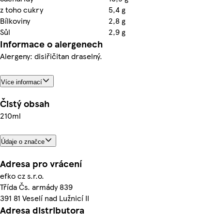
z toho cukry
5,4 g
Bílkoviny
2,8 g
Sůl
2,9 g
Informace o alergenech
Alergeny: disiřičitan draselný.
Více informací
Čistý obsah
210ml
Údaje o značce
Adresa pro vrácení
efko cz s.r.o.
Třída Čs. armády 839
391 81 Veselí nad Lužnicí II
Adresa distributora