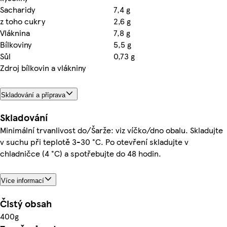
Sacharidy
7,4 g
z toho cukry
2,6 g
Vláknina
7,8 g
Bílkoviny
5,5 g
Sůl
0,73 g
Zdroj bílkovin a vlákniny
Skladování a příprava
Skladování
Minimální trvanlivost do/Šarže: viz víčko/dno obalu. Skladujte
v suchu při teplotě 3-30 °C. Po otevření skladujte v
chladničce (4 °C) a spotřebujte do 48 hodin.
Více informací
Čistý obsah
400g