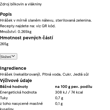
Zdroj bílkovin a vlákniny
Popis
Hrášek v mírně slaném nálevu, sterilovaná zelenina.
Recepty najdete na: viz QR kód.
Množství: 0.265kg
Hmotnost pevných částí
265g
Složení
Ingredience
Hrášek (nekalibrovaný), Pitná voda, Cukr, Jedlá sůl
Výživové údaje
Běžné hodnoty
na 100 g pev. podílu
Energetická hodnota
308 kJ / 74 kcal
Tuky
0,7 g
z toho nasycené mastné
0,1 g
kyseliny