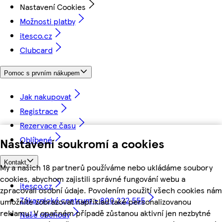
Nastavení Cookies
Možnosti platby
itesco.cz
Clubcard
Pomoc s prvním nákupem
Jak nakupovat
Registrace
Rezervace času
Oblíbené
Nastavení soukromí a cookies
Kontakt
My a našich 18 partnerů používáme nebo ukládáme soubory
cookies, abychom zajistili správné fungování webu a
itesco.cz
zpracovali osobní údaje. Povolením použití všech cookies nám
Zákaznické centrum - 800 222 555
umožníte zobrazovat například také personalizovanou
reklamu. V opačném případě zůstanou aktivní jen nezbytné
Naše obchody