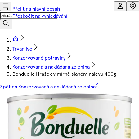
Přejít na hlavní obsah
Přeskočit na vyhledávání
Trvanlivé
Konzervované potraviny
Konzervovaná a nakládaná zelenina
Bonduelle Hrášek v mírně slaném nálevu 400g
Zpět na Konzervovaná a nakládaná zelenina