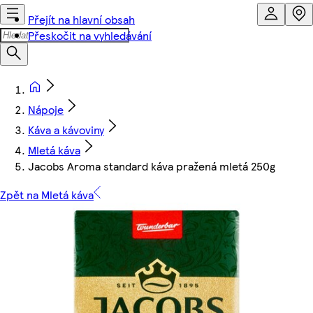
Přejít na hlavní obsah
Přeskočit na vyhledávání
Nápoje
Káva a kávoviny
Mletá káva
Jacobs Aroma standard káva pražená mletá 250g
Zpět na Mletá káva