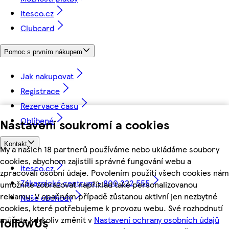
itesco.cz
Clubcard
Pomoc s prvním nákupem
Jak nakupovat
Registrace
Rezervace času
Oblíbené
Nastavení soukromí a cookies
Kontakt
My a našich 18 partnerů používáme nebo ukládáme soubory
cookies, abychom zajistili správné fungování webu a
itesco.cz
zpracovali osobní údaje. Povolením použití všech cookies nám
Zákaznické centrum - 800 222 555
umožníte zobrazovat například také personalizovanou
reklamu. V opačném případě zůstanou aktivní jen nezbytné
Naše obchody
cookies, které potřebujeme k provozu webu. Své rozhodnutí
můžete kdykoliv změnit v
Nastavení ochrany osobních údajů
followUs