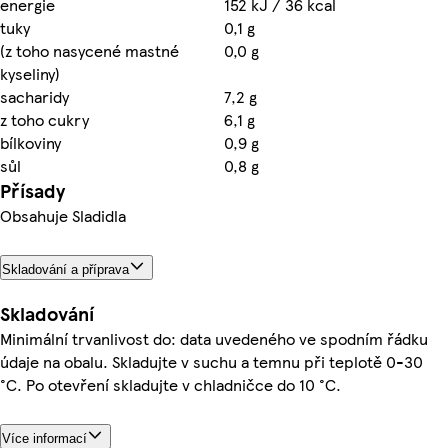
energie
152 kJ / 36 kcal
tuky
0,1 g
(z toho nasycené mastné
0,0 g
kyseliny)
sacharidy
7,2 g
z toho cukry
6,1 g
bílkoviny
0,9 g
sůl
0,8 g
Přísady
Obsahuje Sladidla
Skladování a příprava
Skladování
Minimální trvanlivost do: data uvedeného ve spodním řádku
údaje na obalu. Skladujte v suchu a temnu při teplotě 0-30
°C. Po otevření skladujte v chladničce do 10 °C.
Více informací