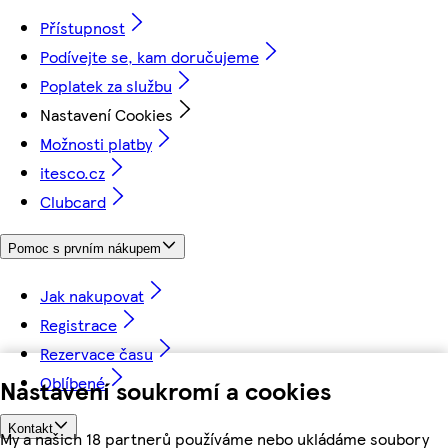
Přístupnost
Podívejte se, kam doručujeme
Poplatek za službu
Nastavení Cookies
Možnosti platby
itesco.cz
Clubcard
Pomoc s prvním nákupem
Jak nakupovat
Registrace
Rezervace času
Oblíbené
Nastavení soukromí a cookies
Kontakt
My a našich 18 partnerů používáme nebo ukládáme soubory