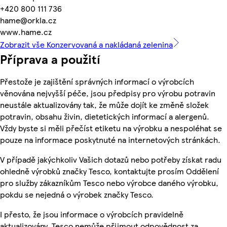
+420 800 111 736
hame@orkla.cz
www.hame.cz
Zobrazit vše Konzervovaná a nakládaná zelenina
Příprava a použití
Přestože je zajištění správných informací o výrobcích
věnována nejvyšší péče, jsou předpisy pro výrobu potravin
neustále aktualizovány tak, že může dojít ke změně složek
potravin, obsahu živin, dietetických informací a alergenů.
Vždy byste si měli přečíst etiketu na výrobku a nespoléhat se
pouze na informace poskytnuté na internetových stránkách.
V případě jakýchkoliv Vašich dotazů nebo potřeby získat radu
ohledně výrobků značky Tesco, kontaktujte prosím Oddělení
pro služby zákazníkům Tesco nebo výrobce daného výrobku,
pokdu se nejedná o výrobek značky Tesco.
I přesto, že jsou informace o výrobcích pravidelně
aktualizovány, Tesco nemůže přijmout odpovědnost za