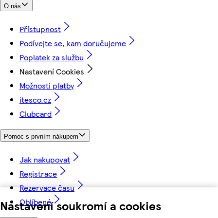
O nás
Přístupnost
Podívejte se, kam doručujeme
Poplatek za službu
Nastavení Cookies
Možnosti platby
itesco.cz
Clubcard
Pomoc s prvním nákupem
Jak nakupovat
Registrace
Rezervace času
Oblíbené
Nastavení soukromí a cookies