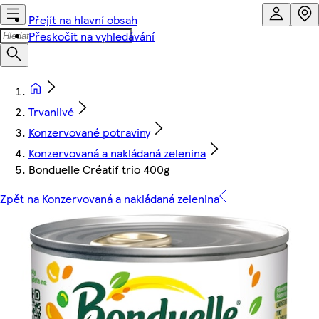
Přejít na hlavní obsah
Přeskočit na vyhledávání
Trvanlivé
Konzervované potraviny
Konzervovaná a nakládaná zelenina
Bonduelle Créatif trio 400g
Zpět na Konzervovaná a nakládaná zelenina