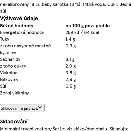
nekalibrovaný 18 %, baby karotka 18 %), Pitná voda, Cukr, Jedlá
sůl
Výživové údaje
Běžné hodnoty
na 100 g pev. podílu
Energetická hodnota
269 kJ / 64 kcal
Tuky
1,4 g
z toho nasycené mastné
0,3 g
kyseliny
Sacharidy
8,1 g
z toho cukry
2,0 g
Vláknina
3,8 g
Bílkoviny
2,9 g
Sůl
0,5 g
Zdroj vlákniny
Skladování a příprava
Skladování
Minimální trvanlivost do/Šarže: viz víčko/dno obalu. Skladujte