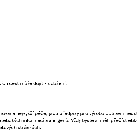
cích cest může dojít k udušení.
nována nejvyšší péče, jsou předpisy pro výrobu potravin neust
etetických informací a alergenů. Vždy byste si měli přečíst eti
etových stránkách.