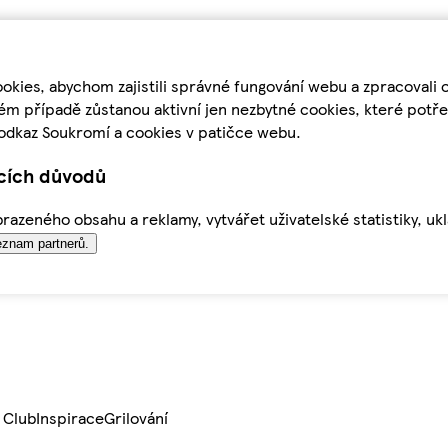
kies, abychom zajistili správné fungování webu a zpracovali 
ém případě zůstanou aktivní jen nezbytné cookies, které pot
odkaz Soukromí a cookies v patičce webu.
ících důvodů
azeného obsahu a reklamy, vytvářet uživatelské statistiky, uk
znam partnerů.
 Club
Inspirace
Grilování