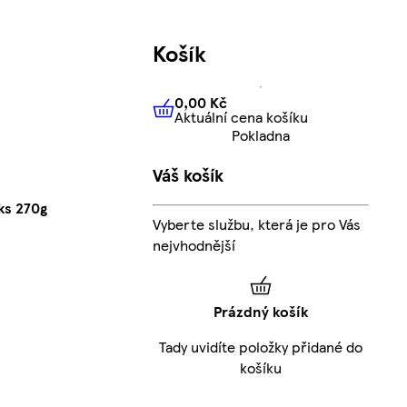
Košík
0,00 Kč
Aktuální cena košíku
0,00 Kč
Aktuální cena košíku
Pokladna
Váš košík
ks 270g
Vyberte službu, která je pro Vás
nejvhodnější
Prázdný košík
Tady uvidíte položky přidané do
košíku