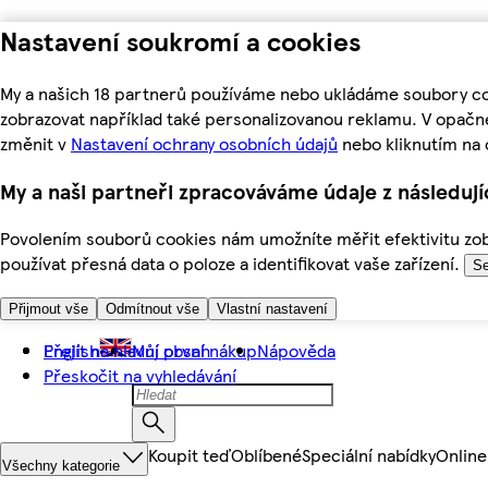
Nastavení soukromí a cookies
My a našich 18 partnerů používáme nebo ukládáme soubory coo
zobrazovat například také personalizovanou reklamu. V opačn
změnit v
Nastavení ochrany osobních údajů
nebo kliknutím na 
My a naši partneři zpracováváme údaje z následuj
Povolením souborů cookies nám umožníte měřit efektivitu zobr
používat přesná data o poloze a identifikovat vaše zařízení.
Se
Přijmout vše
Odmítnout vše
Vlastní nastavení
Přejít na hlavní obsah
English
Můj první nákup
Nápověda
Přeskočit na vyhledávání
Koupit teď
Oblíbené
Speciální nabídky
Online
Všechny kategorie