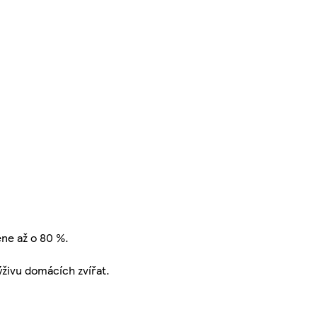
ene až o 80 %.
ýživu domácích zvířat.