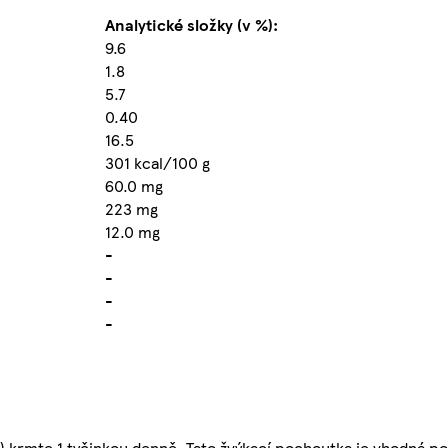
Analytické složky (v %):
9.6
1.8
5.7
0.40
16.5
301 kcal/100 g
60.0 mg
223 mg
12.0 mg
-
-
-
-
) krmte 1 tyčinkou denně. Tato žvýkací pochoutka je vhodná p