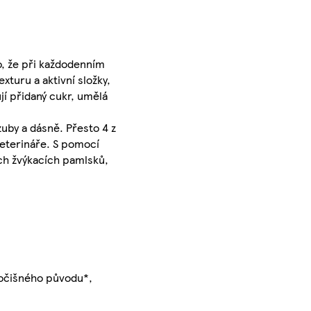
o, že při každodenním
xturu a aktivní složky,
í přidaný cukr, umělá
zuby a dásně. Přesto 4 z
veterináře. S pomocí
ých žvýkacích pamlsků,
vočišného původu*,