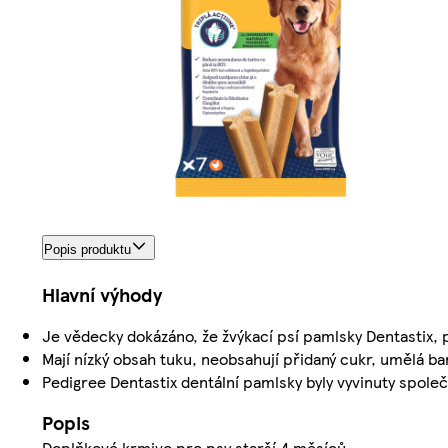
Popis produktu
Hlavní výhody
Je vědecky dokázáno, že žvýkací psí pamlsky Dentastix,
Mají nízký obsah tuku, neobsahují přidaný cukr, umělá bar
Pedigree Dentastix dentální pamlsky byly vyvinuty spole
Popis
Doplňkové krmivo pro psy starší 4 měsíců.