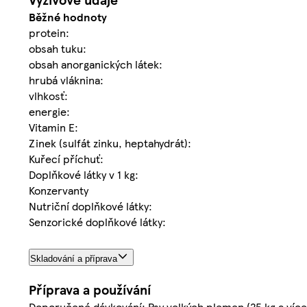
Běžné hodnoty
protein:
obsah tuku:
obsah anorganických látek:
hrubá vláknina:
vlhkosť:
energie:
Vitamin E:
Zinek (sulfát zinku, heptahydrát):
Kuřecí příchuť:
Doplňkové látky v 1 kg:
Konzervanty
Nutriční doplňkové látky:
Senzorické doplňkové látky:
Skladování a příprava
Příprava a používání
Doporučené dávkování: Psy velkých plemen (25 kg a více