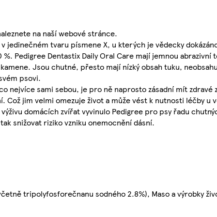
 naleznete na naší webové stránce.
ky v jedinečném tvaru písmene X, u kterých je vědecky dokázán
%. Pedigree Dentastix Daily Oral Care mají jemnou abrazivní te
 kamene. Jsou chutné, přesto mají nízký obsah tuku, neobsahuj
 svém psovi.
 co nejvíce sami sebou, je pro ně naprosto zásadní mít zdravé 
. Což jim velmi omezuje život a může vést k nutnosti léčby u 
 výživu domácích zvířat vyvinulo Pedigree pro psy řadu chutn
tak snižovat riziko vzniku onemocnění dásní.
 (včetně tripolyfosforečnanu sodného 2.8%), Maso a výrobky ži