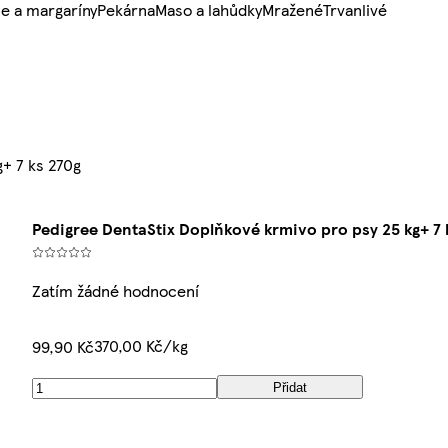
e a margaríny
Pekárna
Maso a lahůdky
Mražené
Trvanlivé
+ 7 ks 270g
Pedigree DentaStix Doplňkové krmivo pro psy 25 kg+ 7 
Zatím žádné hodnocení
370,00 Kč/kg
99,90 Kč
Přidat