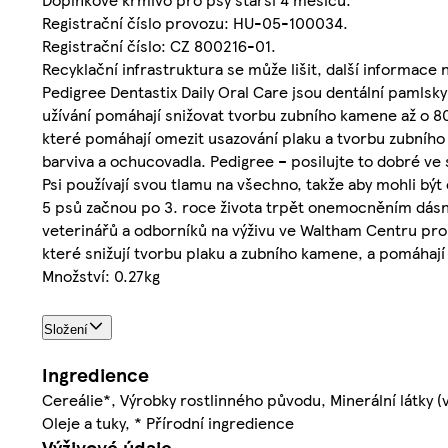
Registrační číslo provozu: HU-05-100034.
Registrační číslo: CZ 800216-01.
Recyklační infrastruktura se může lišit, další informace
Pedigree Dentastix Daily Oral Care jsou dentální pamls
užívání pomáhají snižovat tvorbu zubního kamene až o 80 
které pomáhají omezit usazování plaku a tvorbu zubního
barviva a ochucovadla. Pedigree – posilujte to dobré ve
Psi používají svou tlamu na všechno, takže aby mohli být
5 psů začnou po 3. roce života trpět onemocněním dásní
veterinářů a odborníků na výživu ve Waltham Centru pro
které snižují tvorbu plaku a zubního kamene, a pomáhají 
Množství: 0.27kg
Složení
Ingredience
Cereálie*, Výrobky rostlinného původu, Minerální látky
Oleje a tuky, * Přírodní ingredience
Výživové údaje