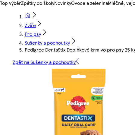
Top výběr
Zpátky do školy
Novinky
Ovoce a zelenina
Mléčné, vejc
Zvíře
Pro psy
Sušenky a pochoutky
Pedigree DentaStix Doplňkové krmivo pro psy 25 kg
Zpět na Sušenky a pochoutky