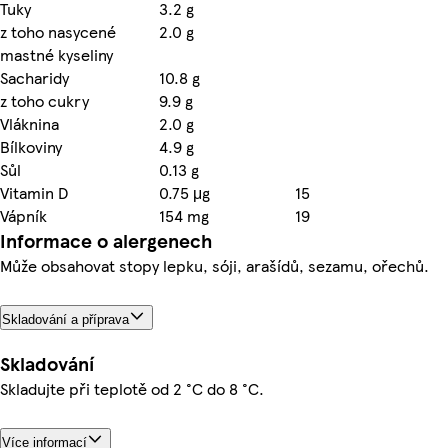
Tuky
3.2 g
z toho nasycené
2.0 g
mastné kyseliny
Sacharidy
10.8 g
z toho cukry
9.9 g
Vláknina
2.0 g
Bílkoviny
4.9 g
Sůl
0.13 g
Vitamin D
0.75 μg
15
Vápník
154 mg
19
Informace o alergenech
Může obsahovat stopy lepku, sóji, arašídů, sezamu, ořechů.
Skladování a příprava
Skladování
Skladujte při teplotě od 2 °C do 8 °C.
Více informací