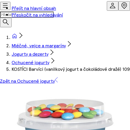
Přejít na hlavní obsah
Přeskočit na vyhledávání
Mléčné, vejce a margaríny
Jogurty a dezerty
Ochucené jogurty
KOSTÍCI Barvíci (vanilkový jogurt a čokoládové dražé) 109
Zpět na Ochucené jogurty