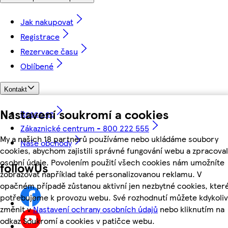
Jak nakupovat
Registrace
Rezervace času
Oblíbené
Kontakt
Nastavení soukromí a cookies
itesco.cz
Zákaznické centrum - 800 222 555
My a našich 18 partnerů používáme nebo ukládáme soubory
Naše obchody
cookies, abychom zajistili správné fungování webu a zpracoval
osobní údaje. Povolením použití všech cookies nám umožníte
followUs
zobrazovat například také personalizovanou reklamu. V
opačném případě zůstanou aktivní jen nezbytné cookies, kter
potřebujeme k provozu webu. Své rozhodnutí můžete kdykoliv
změnit v
Nastavení ochrany osobních údajů
nebo kliknutím na
odkaz Soukromí a cookies v patičce webu.