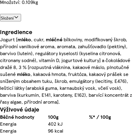
Množství: 0.109kg
Složení
Ingredience
Jogurt [
mléko
, cukr,
mléčné
bílkoviny, modifikovaný škrob,
přírodní vanilkové aroma, aromata, zahušťovadlo (pektiny),
barvivo (lutein), regulátory kyselosti (kyselina citronová,
citronany sodné), vitamín D, jogurtové kultury] a čokoládové
dražé 8, 3 % [rozpustná vláknina, kakaové máslo, plnotučné
sušené
mléko
, kakaová hmota, fruktóza, kakaový prášek se
sníženým obsahem tuku, škrob, emulgátory (lecitiny, E476),
lešticí látky (arabská guma, karnaubský vosk, včelí vosk),
barviva (kurkumin, E141, karoteny, E162), barvící koncentrát z
řasy algae, přírodní aroma].
Výživové údaje
Běžné hodnoty
100g
%* / 100g
Energia
402 kJ
Energia
96 kcal