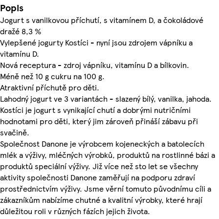
Popis
Jogurt s vanilkovou příchutí, s vitamínem D, a čokoládové
dražé 8,3 %
Vylepšené jogurty Kostíci - nyní jsou zdrojem vápníku a
vitamínu D.
Nová receptura - zdroj vápníku, vitamínu D a bílkovin.
Méně než 10 g cukru na 100 g.
Atraktivní příchutě pro děti.
Lahodný jogurt ve 3 variantách - slazený bílý, vanilka, jahoda.
Kostíci je jogurt s vynikající chutí a dobrými nutričními
hodnotami pro děti, který jim zároveň přináší zábavu při
svačině.
Společnost Danone je výrobcem kojeneckých a batolecích
mlék a výživy, mléčných výrobků, produktů na rostlinné bázi a
produktů speciální výživy. Již více než sto let se všechny
aktivity společnosti Danone zaměřují na podporu zdraví
prostřednictvím výživy. Jsme věrní tomuto původnímu cíli a
zákazníkům nabízíme chutné a kvalitní výrobky, které hrají
důležitou roli v různých fázích jejich života.