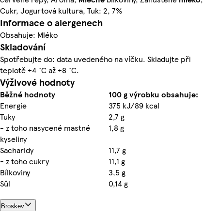
Cukr, Jogurtová kultura, Tuk: 2, 7%
Informace o alergenech
Obsahuje: Mléko
Skladování
Spotřebujte do: data uvedeného na víčku. Skladujte při
teplotě +4 °C až +8 °C.
Výživové hodnoty
Běžné hodnoty
100 g výrobku obsahuje:
Energie
375 kJ/89 kcal
Tuky
2,7 g
- z toho nasycené mastné
1,8 g
kyseliny
Sacharidy
11,7 g
- z toho cukry
11,1 g
Bílkoviny
3,5 g
Sůl
0,14 g
Broskev