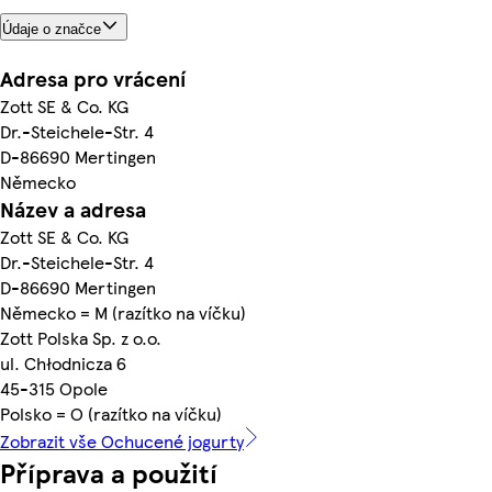
Údaje o značce
Adresa pro vrácení
Zott SE & Co. KG
Dr.-Steichele-Str. 4
D-86690 Mertingen
Německo
Název a adresa
Zott SE & Co. KG
Dr.-Steichele-Str. 4
D-86690 Mertingen
Německo = M (razítko na víčku)
Zott Polska Sp. z o.o.
ul. Chłodnicza 6
45-315 Opole
Polsko = O (razítko na víčku)
Zobrazit vše Ochucené jogurty
Příprava a použití