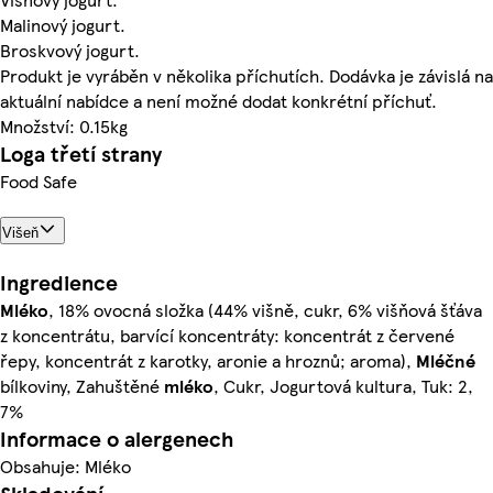
Malinový jogurt.
Broskvový jogurt.
Produkt je vyráběn v několika příchutích. Dodávka je závislá na
aktuální nabídce a není možné dodat konkrétní příchuť.
Množství: 0.15kg
Loga třetí strany
Food Safe
Višeň
Ingredience
Mléko
, 18% ovocná složka (44% višně, cukr, 6% višňová šťáva
z koncentrátu, barvící koncentráty: koncentrát z červené
řepy, koncentrát z karotky, aronie a hroznů; aroma),
Mléčné
bílkoviny, Zahuštěné
mléko
, Cukr, Jogurtová kultura, Tuk: 2,
7%
Informace o alergenech
Obsahuje: Mléko