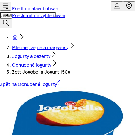
Přejít na hlavní obsah
Přeskočit na vyhledávání
Mléčné, vejce a margaríny
Jogurty a dezerty
Ochucené jogurty
Zott Jogobella Jogurt 150g
Zpět na Ochucené jogurty