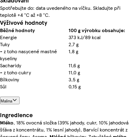
Skladování
Spotřebujte do: data uvedeného na víčku. Skladujte při
teplotě +4 °C až +8 °C.
Výživové hodnoty
Běžné hodnoty
100 g výrobku obsahuje:
Energie
373 kJ/89 kcal
Tuky
2,7 g
- z toho nasycené mastné
1,8 g
kyseliny
Sacharidy
11,6 g
- z toho cukry
11,0 g
Bílkoviny
3,5 g
Sůl
0,15 g
Malina
Ingredience
Mléko
, 18% ovocná složka (39% jahody, cukr, 10% jahodová
šťáva z koncentrátu, 1% lesní jahody), Barvící koncentrát z
červené řepy, Aroma,
Mléčné
bílkoviny, Zahuštěné
mléko
,