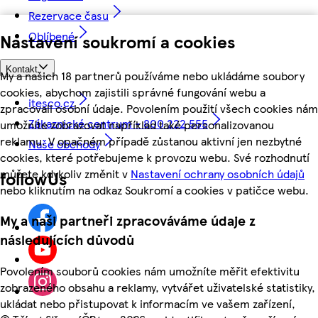
Rezervace času
Oblíbené
Nastavení soukromí a cookies
Kontakt
My a našich 18 partnerů používáme nebo ukládáme soubory
cookies, abychom zajistili správné fungování webu a
itesco.cz
zpracovali osobní údaje. Povolením použití všech cookies nám
Zákaznické centrum - 800 222 555
umožníte zobrazovat například také personalizovanou
reklamu. V opačném případě zůstanou aktivní jen nezbytné
Naše obchody
cookies, které potřebujeme k provozu webu. Své rozhodnutí
můžete kdykoliv změnit v
Nastavení ochrany osobních údajů
followUs
nebo kliknutím na odkaz Soukromí a cookies v patičce webu.
My a naši partneři zpracováváme údaje z
následujících důvodů
Povolením souborů cookies nám umožníte měřit efektivitu
zobrazeného obsahu a reklamy, vytvářet uživatelské statistiky,
ukládat nebo přistupovat k informacím ve vašem zařízení,