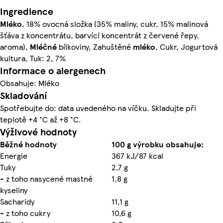
Ingredience
Mléko
, 18% ovocná složka (35% maliny, cukr, 15% malinová
šťáva z koncentrátu, barvící koncentrát z červené řepy,
aroma),
Mléčné
bílkoviny, Zahuštěné
mléko
, Cukr, Jogurtová
kultura, Tuk: 2, 7%
Informace o alergenech
Obsahuje: Mléko
Skladování
Spotřebujte do: data uvedeného na víčku. Skladujte při
teplotě +4 °C až +8 °C.
Výživové hodnoty
Běžné hodnoty
100 g výrobku obsahuje:
Energie
367 kJ/87 kcal
Tuky
2,7 g
- z toho nasycené mastné
1,8 g
kyseliny
Sacharidy
11,1 g
- z toho cukry
10,6 g