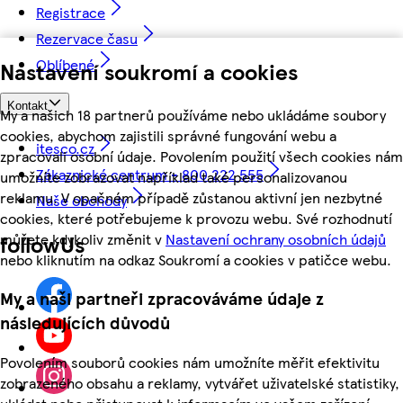
Registrace
Rezervace času
Oblíbené
Nastavení soukromí a cookies
Kontakt
My a našich 18 partnerů používáme nebo ukládáme soubory
cookies, abychom zajistili správné fungování webu a
itesco.cz
zpracovali osobní údaje. Povolením použití všech cookies nám
Zákaznické centrum - 800 222 555
umožníte zobrazovat například také personalizovanou
reklamu. V opačném případě zůstanou aktivní jen nezbytné
Naše obchody
cookies, které potřebujeme k provozu webu. Své rozhodnutí
můžete kdykoliv změnit v
Nastavení ochrany osobních údajů
followUs
nebo kliknutím na odkaz Soukromí a cookies v patičce webu.
My a naši partneři zpracováváme údaje z
následujících důvodů
Povolením souborů cookies nám umožníte měřit efektivitu
zobrazeného obsahu a reklamy, vytvářet uživatelské statistiky,