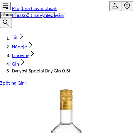
Přejít na hlavní obsah
Přeskočit na vyhledávání
Nápoje
Lihoviny
Gin
Dynybyl Special Dry Gin 0.5l
Zpět na Gin