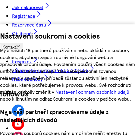
Jak nakupovat
Registrace
Rezervace času
Oblíbené
Nastavení soukromí a cookies
Kontakt
My a našich 18 partnerů používáme nebo ukládáme soubory
cookies, abychom zajistili správné fungování webu a
itesco.cz
zpracovali osobní údaje. Povolením použití všech cookies nám
Zákaznické centrum - 800 222 555
umožníte zobrazovat například také personalizovanou
reklamu. V opačném případě zůstanou aktivní jen nezbytné
Naše obchody
cookies, které potřebujeme k provozu webu. Své rozhodnutí
můžete kdykoliv změnit v
Nastavení ochrany osobních údajů
followUs
nebo kliknutím na odkaz Soukromí a cookies v patičce webu.
My a naši partneři zpracováváme údaje z
následujících důvodů
Povolením souborů cookies nám umožníte měřit efektivitu