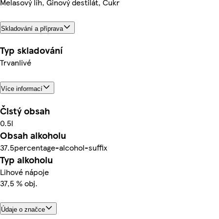
Melasový líh, Ginový destilát, Cukr
Skladování a příprava
Typ skladování
Trvanlivé
Více informací
Čistý obsah
0.5l
Obsah alkoholu
37.5percentage-alcohol-suffix
Typ alkoholu
Lihové nápoje
37,5 % obj.
Údaje o značce