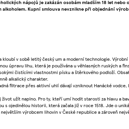
oholických nápojů je zakázán osobám mladším 18 let neb
 alkoholem. Kupní smlouva nevznikne při objednání výrob
a kloubí v sobě letitý český um a moderní technologie. Výrob
řenou úpravu lihu, která je používána u věhlasných ruských a fi
vysokými čistícími vlastnostmi písku a štěrkového podloží. Obs
mně alkalický charakter.
ladná filtrace přes aktivní uhlí dávají vzniknout Hanácké vodce,
život užít naplno. Pro ty, kteří umí hodit starosti za hlavu a bav
s ojedinělou historii, která začala již v roce 1518. Jde o uniká
 největším výrobcem lihovin v České republice a zároveň nej