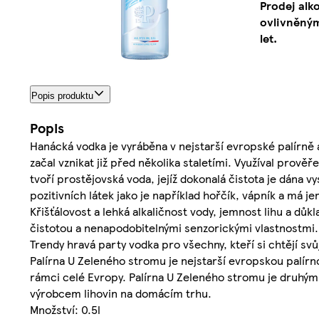
Prodej alk
ovlivněným
let.
Popis produktu
Popis
Hanácká vodka je vyráběna v nejstarší evropské palírně 
začal vznikat již před několika staletími. Využíval prově
tvoří prostějovská voda, jejíž dokonalá čistota je dána 
pozitivních látek jako je například hořčík, vápník a má je
Křišťálovost a lehká alkaličnost vody, jemnost lihu a důk
čistotou a nenapodobitelnými senzorickými vlastnostmi.
Trendy hravá party vodka pro všechny, kteří si chtějí svůj 
Palírna U Zeleného stromu je nejstarší evropskou palírnou 
rámci celé Evropy. Palírna U Zeleného stromu je druhým
výrobcem lihovin na domácím trhu.
Množství: 0.5l