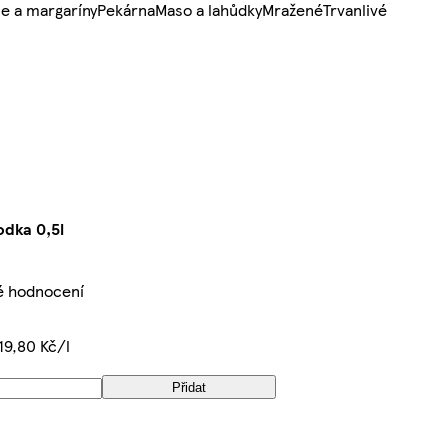
e a margaríny
Pekárna
Maso a lahůdky
Mražené
Trvanlivé
dka 0,5l
é hodnocení
19,80 Kč/l
Přidat