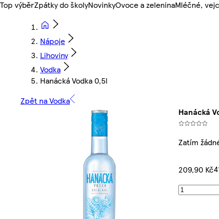
Top výběr
Zpátky do školy
Novinky
Ovoce a zelenina
Mléčné, vejc
Nápoje
Lihoviny
Vodka
Hanácká Vodka 0,5l
Zpět na Vodka
Hanácká Vo
Zatím žádn
4
209,90 Kč