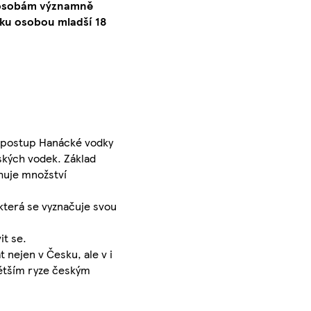
o osobám významně
ku osobou mladší 18
ní postup Hanácké vodky
nských vodek. Základ
ahuje množství
 která se vyznačuje svou
it se.
t nejen v Česku, ale v i
větším ryze českým