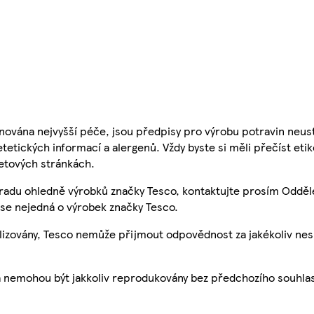
nována nejvyšší péče, jsou předpisy pro výrobu potravin neust
etetických informací a alergenů. Vždy byste si měli přečíst eti
etových stránkách.
 radu ohledně výrobků značky Tesco, kontaktujte prosím Odděl
se nejedná o výrobek značky Tesco.
ualizovány, Tesco nemůže přijmout odpovědnost za jakékoliv ne
a nemohou být jakkoliv reprodukovány bez předchozího souhla