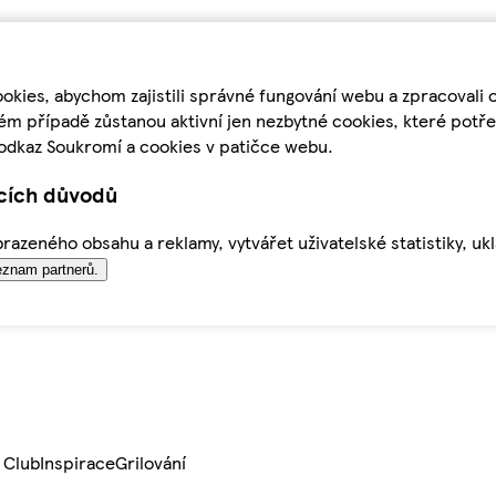
kies, abychom zajistili správné fungování webu a zpracovali 
ém případě zůstanou aktivní jen nezbytné cookies, které pot
odkaz Soukromí a cookies v patičce webu.
ících důvodů
azeného obsahu a reklamy, vytvářet uživatelské statistiky, uk
znam partnerů.
 Club
Inspirace
Grilování