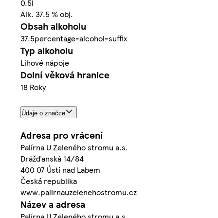
0.5l
Alk. 37,5 % obj.
Obsah alkoholu
37.5percentage-alcohol-suffix
Typ alkoholu
Lihové nápoje
Dolní věková hranice
18 Roky
Údaje o značce
Adresa pro vrácení
Palírna U Zeleného stromu a.s.
Drážďanská 14/84
400 07 Ústí nad Labem
Česká republika
www.palirnauzelenehostromu.cz
Název a adresa
Palírna U Zeleného stromu a.s.