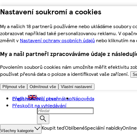
Nastavení soukromí a cookies
My a našich 18 partnerů používáme nebo ukládáme soubory coo
zobrazovat například také personalizovanou reklamu. V opačn
změnit v
Nastavení ochrany osobních údajů
nebo kliknutím na 
My a naši partneři zpracováváme údaje z následuj
Povolením souborů cookies nám umožníte měřit efektivitu zobr
používat přesná data o poloze a identifikovat vaše zařízení.
Se
Přijmout vše
Odmítnout vše
Vlastní nastavení
Přejít na hlavní obsah
English
Můj první nákup
Nápověda
Přeskočit na vyhledávání
Koupit teď
Oblíbené
Speciální nabídky
Online
Všechny kategorie