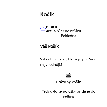
Košík
0,00 Kč
Aktuální cena košíku
0,00 Kč
Aktuální cena košíku
Pokladna
Váš košík
Vyberte službu, která je pro Vás
nejvhodnější
Prázdný košík
Tady uvidíte položky přidané do
košíku