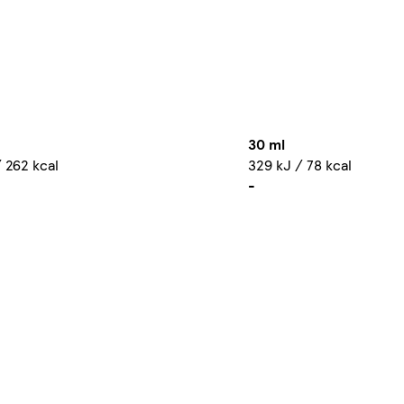
30 ml
 262 kcal
329 kJ / 78 kcal
-