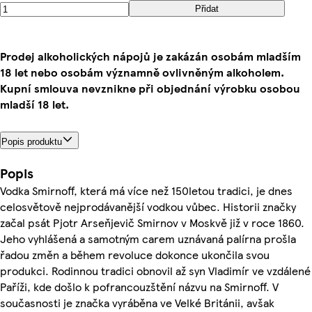
Přidat
Prodej alkoholických nápojů je zakázán osobám mladším
18 let nebo osobám významně ovlivněným alkoholem.
Kupní smlouva nevznikne při objednání výrobku osobou
mladší 18 let.
Popis produktu
Popis
Vodka Smirnoff, která má více než 150letou tradici, je dnes
celosvětově nejprodávanější vodkou vůbec. Historii značky
začal psát Pjotr Arseňjevič Smirnov v Moskvě již v roce 1860.
Jeho vyhlášená a samotným carem uznávaná palírna prošla
řadou změn a během revoluce dokonce ukončila svou
produkci. Rodinnou tradici obnovil až syn Vladimír ve vzdálené
Paříži, kde došlo k pofrancouzštění názvu na Smirnoff. V
současnosti je značka vyráběna ve Velké Británii, avšak