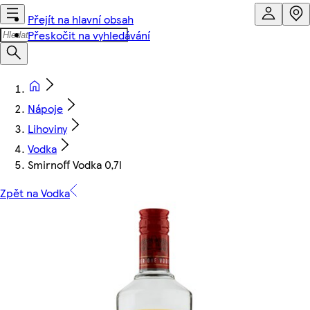
Přejít na hlavní obsah
Přeskočit na vyhledávání
Nápoje
Lihoviny
Vodka
Smirnoff Vodka 0,7l
Zpět na Vodka