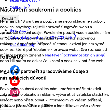
Rezervace času
Oblíbené
Nastavení soukromí a cookies
Kontakt
My a našich 18 partnerů používáme nebo ukládáme soubory
cookies, abychom zajistili správné fungování webu a
itesco.cz
zpracovali osobní údaje. Povolením použití všech cookies nám
Zákaznické centrum - 800 222 555
umožníte zobrazovat například také personalizovanou
reklamu. V opačném případě zůstanou aktivní jen nezbytné
Naše obchody
cookies, které potřebujeme k provozu webu. Své rozhodnutí
můžete kdykoliv změnit v
Nastavení ochrany osobních údajů
followUs
nebo kliknutím na odkaz Soukromí a cookies v patičce webu.
My a naši partneři zpracováváme údaje z
následujících důvodů
Povolením souborů cookies nám umožníte měřit efektivitu
zobrazeného obsahu a reklamy, vytvářet uživatelské statistiky,
ukládat nebo přistupovat k informacím ve vašem zařízení,
©
Tesco Stores ČR a.s. 2026
používat přesná data o poloze a identifikovat vaše zařízení.