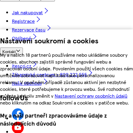
Jak nakupovat
Registrace
Rezervace času
Oblíbené
Nastavení soukromí a cookies
Kontakt
My a našich 18 partnerů používáme nebo ukládáme soubory
cookies, abychom zajistili správné fungování webu a
itesco.cz
zpracovali osobní údaje. Povolením použití všech cookies nám
Zákaznické centrum - 800 222 555
umožníte zobrazovat například také personalizovanou
reklamu. V opačném případě zůstanou aktivní jen nezbytné
Naše obchody
cookies, které potřebujeme k provozu webu. Své rozhodnutí
můžete kdykoliv změnit v
Nastavení ochrany osobních údajů
followUs
nebo kliknutím na odkaz Soukromí a cookies v patičce webu.
My a naši partneři zpracováváme údaje z
následujících důvodů