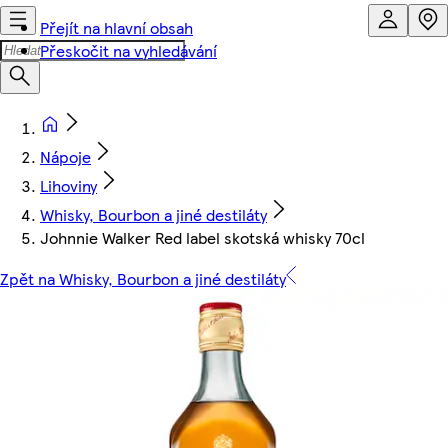
Přejít na hlavní obsah
Přeskočit na vyhledávání
Nápoje
Lihoviny
Whisky, Bourbon a jiné destiláty
Johnnie Walker Red label skotská whisky 70cl
Zpět na Whisky, Bourbon a jiné destiláty