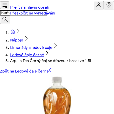
Přejít na hlavní obsah
Přeskočit na vyhledávání
Nápoje
Limonády a ledové čaje
Ledové čaje černé
Aquila Tea Černý čaj se šťávou z broskve 1,5l
Zpět na Ledové čaje černé