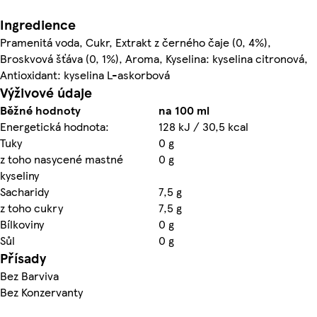
Ingredience
Pramenitá voda, Cukr, Extrakt z černého čaje (0, 4%),
Broskvová šťáva (0, 1%), Aroma, Kyselina: kyselina citronová,
Antioxidant: kyselina L-askorbová
Výživové údaje
Běžné hodnoty
na 100 ml
Energetická hodnota:
128 kJ / 30,5 kcal
Tuky
0 g
z toho nasycené mastné
0 g
kyseliny
Sacharidy
7,5 g
z toho cukry
7,5 g
Bílkoviny
0 g
Sůl
0 g
Přísady
Bez Barviva
Bez Konzervanty