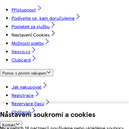
Přístupnost
Podívejte se, kam doručujeme
Poplatek za službu
Nastavení Cookies
Možnosti platby
itesco.cz
Clubcard
Pomoc s prvním nákupem
Jak nakupovat
Registrace
Rezervace času
Oblíbené
Nastavení soukromí a cookies
Kontakt
My a našich 18 partnerů používáme nebo ukládáme soubory