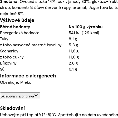
Smetana
, Ovocná složka 14% (cukr, jahody 33%, glukózo-fruk
sirup, koncentrát šťávy červené řepy, aroma), Jogurtová kultu
nejméně 8%
Výživové údaje
Běžné hodnoty
Na 100 g výrobku
Energetická hodnota
541 kJ (129 kcal)
Tuky
8,1 g
z toho nasycené mastné kyseliny
5,3 g
Sacharidy
11,6 g
z toho cukry
11,0 g
Bílkoviny
2,6 g
Sůl
0,1 g
Informace o alergenech
Obsahuje: Mléko
Skladování a příprava
Skladování
Uchovejte při teplotě (2-8)°C. Spotřebujte do data uvedeného