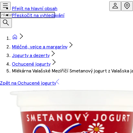
Přejít na hlavní obsah
Přeskočit na vyhledávání
Mléčné, vejce a margaríny
Jogurty a dezerty
Ochucené jogurty
Mlékárna Valašské Meziříčí Smetanový jogurt z Valašska 
Zpět na Ochucené jogurty