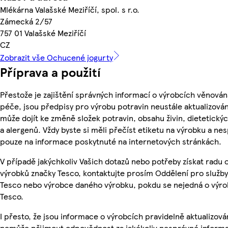
Mlékárna Valašské Meziříčí, spol. s r.o.
Zámecká 2/57
757 01 Valašské Meziříčí
CZ
Zobrazit vše Ochucené jogurty
Příprava a použití
Přestože je zajištění správných informací o výrobcích věnován
péče, jsou předpisy pro výrobu potravin neustále aktualizován
může dojít ke změně složek potravin, obsahu živin, dietetický
a alergenů. Vždy byste si měli přečíst etiketu na výrobku a ne
pouze na informace poskytnuté na internetových stránkách.
V případě jakýchkoliv Vašich dotazů nebo potřeby získat radu 
výrobků značky Tesco, kontaktujte prosím Oddělení pro služb
Tesco nebo výrobce daného výrobku, pokdu se nejedná o výro
Tesco.
I přesto, že jsou informace o výrobcích pravidelně aktualizová
nemůže přijmout odpovědnost za jakékoliv nesprávné informa