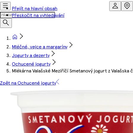
Přejít na hlavní obsah
Přeskočit na vyhledávání
Mléčné, vejce a margaríny
Jogurty a dezerty
Ochucené jogurty
Mlékárna Valašské Meziříčí Smetanový jogurt z Valašska 
Zpět na Ochucené jogurty