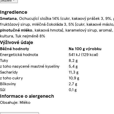
Složení
Ingredience
Smetana
, Ochucující složka 14% (cukr, kakaový prášek 3, 9%,
fruktózový sirup, mléčná čokoláda 3, 5% [cukr, kakaové máslo
plnotučné mléko
, kakaová hmota], karamelový sirup, aroma)
kultura, Tuk nejméně 8%
Výživové údaje
Běžné hodnoty
Na 100 g výrobku
Energetická hodnota
541 kJ (129 kcal)
Tuky
8,2 g
z toho nasycené mastné kyseliny
5,4 g
Sacharidy
11,3 g
z toho cukry
10,9 g
Bílkoviny
2,7 g
Sůl
0,1 g
Informace o alergenech
Obsahuje: Mléko