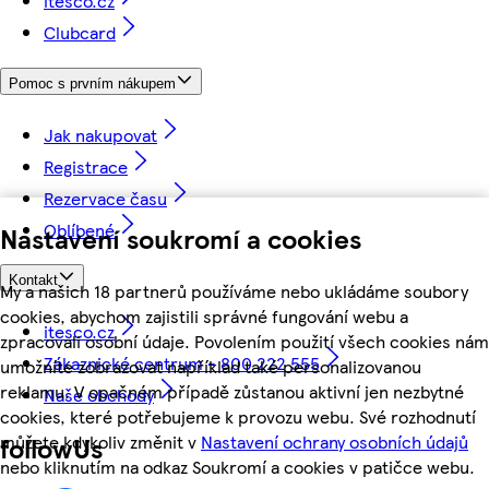
itesco.cz
Clubcard
Pomoc s prvním nákupem
Jak nakupovat
Registrace
Rezervace času
Oblíbené
Nastavení soukromí a cookies
Kontakt
My a našich 18 partnerů používáme nebo ukládáme soubory
cookies, abychom zajistili správné fungování webu a
itesco.cz
zpracovali osobní údaje. Povolením použití všech cookies nám
Zákaznické centrum - 800 222 555
umožníte zobrazovat například také personalizovanou
reklamu. V opačném případě zůstanou aktivní jen nezbytné
Naše obchody
cookies, které potřebujeme k provozu webu. Své rozhodnutí
můžete kdykoliv změnit v
Nastavení ochrany osobních údajů
followUs
nebo kliknutím na odkaz Soukromí a cookies v patičce webu.