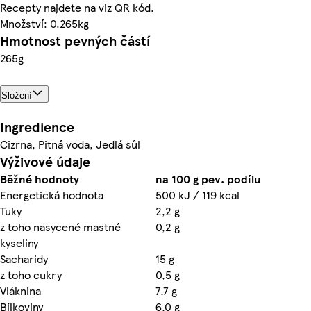
Recepty najdete na viz QR kód.
Množství: 0.265kg
Hmotnost pevných částí
265g
Složení
Ingredience
Cizrna, Pitná voda, Jedlá sůl
Výživové údaje
Běžné hodnoty
na 100 g pev. podílu
Energetická hodnota
500 kJ / 119 kcal
Tuky
2,2 g
z toho nasycené mastné
0,2 g
kyseliny
Sacharidy
15 g
z toho cukry
0,5 g
Vláknina
7,7 g
Bílkoviny
6,0 g