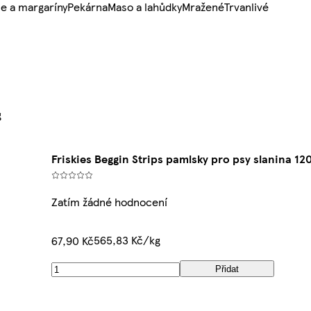
e a margaríny
Pekárna
Maso a lahůdky
Mražené
Trvanlivé
g
Friskies Beggin Strips pamlsky pro psy slanina 12
Zatím žádné hodnocení
565,83 Kč/kg
67,90 Kč
Přidat