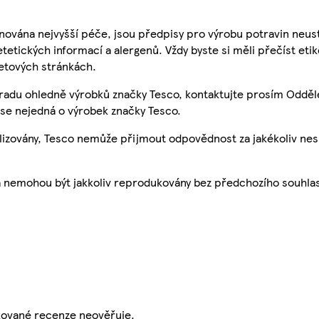
nována nejvyšší péče, jsou předpisy pro výrobu potravin neust
etetických informací a alergenů. Vždy byste si měli přečíst eti
etových stránkách.
 radu ohledně výrobků značky Tesco, kontaktujte prosím Odděl
se nejedná o výrobek značky Tesco.
ualizovány, Tesco nemůže přijmout odpovědnost za jakékoliv ne
a nemohou být jakkoliv reprodukovány bez předchozího souhla
ikované recenze neověřuje.