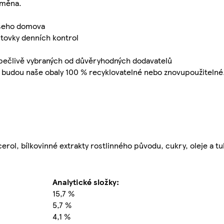
dměna.
ašeho domova
tovky denních kontrol
, pečlivě vybraných od důvěryhodných dodavatelů
 budou naše obaly 100 % recyklovatelné nebo znovupoužitelné
erol, bílkovinné extrakty rostlinného původu, cukry, oleje a tuk
Analytické složky:
15,7 %
5,7 %
4,1 %