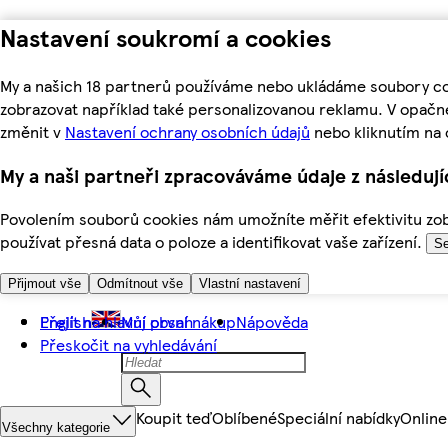
Nastavení soukromí a cookies
My a našich 18 partnerů používáme nebo ukládáme soubory coo
zobrazovat například také personalizovanou reklamu. V opačn
změnit v
Nastavení ochrany osobních údajů
nebo kliknutím na 
My a naši partneři zpracováváme údaje z následuj
Povolením souborů cookies nám umožníte měřit efektivitu zobr
používat přesná data o poloze a identifikovat vaše zařízení.
Se
Přijmout vše
Odmítnout vše
Vlastní nastavení
Přejít na hlavní obsah
English
Můj první nákup
Nápověda
Přeskočit na vyhledávání
Koupit teď
Oblíbené
Speciální nabídky
Online
Všechny kategorie