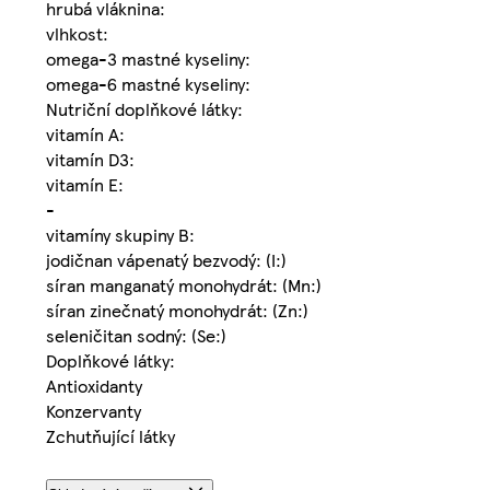
hrubá vláknina:
vlhkost:
omega-3 mastné kyseliny:
omega-6 mastné kyseliny:
Nutriční doplňkové látky:
vitamín A:
vitamín D3:
vitamín E:
-
vitamíny skupiny B:
jodičnan vápenatý bezvodý: (I:)
síran manganatý monohydrát: (Mn:)
síran zinečnatý monohydrát: (Zn:)
seleničitan sodný: (Se:)
Doplňkové látky:
Antioxidanty
Konzervanty
Zchutňující látky