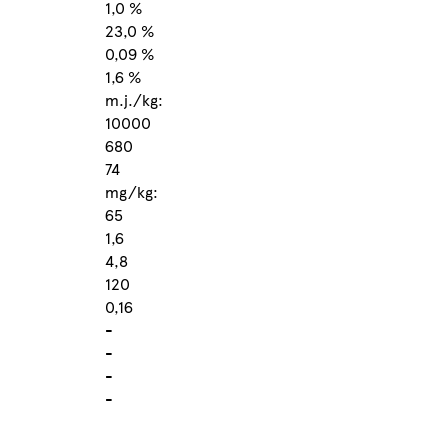
1,0 %
23,0 %
0,09 %
1,6 %
m.j./kg:
10000
680
74
mg/kg:
65
1,6
4,8
120
0,16
-
-
-
-