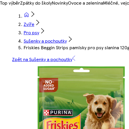
Top výběr
Zpátky do školy
Novinky
Ovoce a zelenina
Mléčné, vejc
Zvíře
Pro psy
Sušenky a pochoutky
Friskies Beggin Strips pamlsky pro psy slanina 120
Zpět na Sušenky a pochoutky