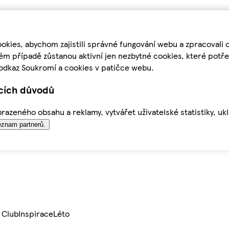
kies, abychom zajistili správné fungování webu a zpracovali 
ém případě zůstanou aktivní jen nezbytné cookies, které pot
odkaz Soukromí a cookies v patičce webu.
ících důvodů
azeného obsahu a reklamy, vytvářet uživatelské statistiky, uk
znam partnerů.
 Club
Inspirace
Léto