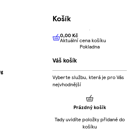
Košík
0,00 Kč
Aktuální cena košíku
0,00 Kč
Aktuální cena košíku
Pokladna
Váš košík
0g
Vyberte službu, která je pro Vás
nejvhodnější
Prázdný košík
Tady uvidíte položky přidané do
košíku