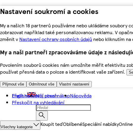
Nastavení soukromí a cookies
My a našich 18 partnerů používáme nebo ukládáme soubory coo
zobrazovat například také personalizovanou reklamu. V opačn
změnit v
Nastavení ochrany osobních údajů
nebo kliknutím na 
My a naši partneři zpracováváme údaje z následuj
Povolením souborů cookies nám umožníte měřit efektivitu zobr
používat přesná data o poloze a identifikovat vaše zařízení.
Se
Přijmout vše
Odmítnout vše
Vlastní nastavení
Přejít na hlavní obsah
English
Můj první nákup
Nápověda
Přeskočit na vyhledávání
Koupit teď
Oblíbené
Speciální nabídky
Online
Všechny kategorie