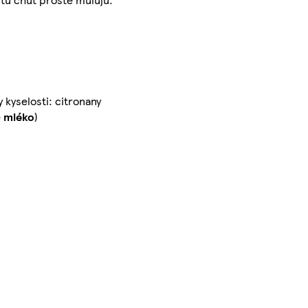
 kyselosti: citronany
e
mléko
)