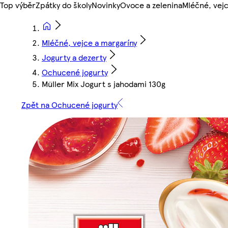
Top výběr
Zpátky do školy
Novinky
Ovoce a zelenina
Mléčné, vejc
Mléčné, vejce a margaríny
Jogurty a dezerty
Ochucené jogurty
Müller Mix Jogurt s jahodami 130g
Zpět na Ochucené jogurty