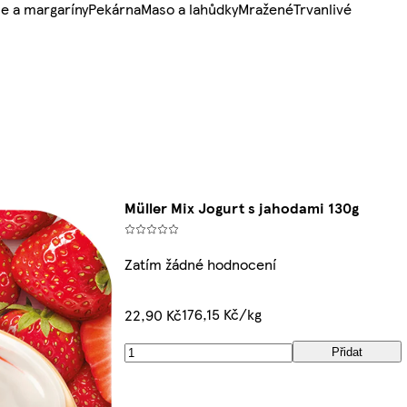
e a margaríny
Pekárna
Maso a lahůdky
Mražené
Trvanlivé
Müller Mix Jogurt s jahodami 130g
Zatím žádné hodnocení
176,15 Kč/kg
22,90 Kč
Přidat