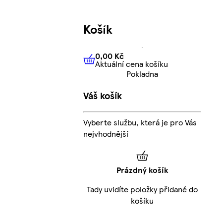
Košík
0,00 Kč
Aktuální cena košíku
0,00 Kč
Aktuální cena košíku
Pokladna
Váš košík
Vyberte službu, která je pro Vás
nejvhodnější
Prázdný košík
Tady uvidíte položky přidané do
košíku