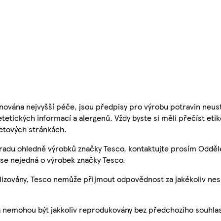
nována nejvyšší péče, jsou předpisy pro výrobu potravin neust
etetických informací a alergenů. Vždy byste si měli přečíst eti
etových stránkách.
 radu ohledně výrobků značky Tesco, kontaktujte prosím Odděl
se nejedná o výrobek značky Tesco.
ualizovány, Tesco nemůže přijmout odpovědnost za jakékoliv ne
a nemohou být jakkoliv reprodukovány bez předchozího souhla