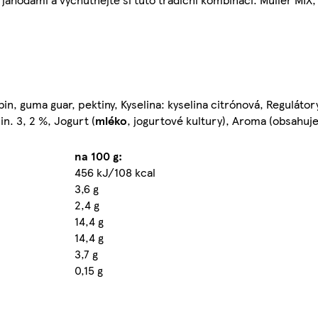
in, guma guar, pektiny, Kyselina: kyselina citrónová, Regulátory
n. 3, 2 %, Jogurt (
mléko
, jogurtové kultury), Aroma (obsahuj
na 100 g:
456 kJ/108 kcal
3,6 g
2,4 g
14,4 g
14,4 g
3,7 g
0,15 g