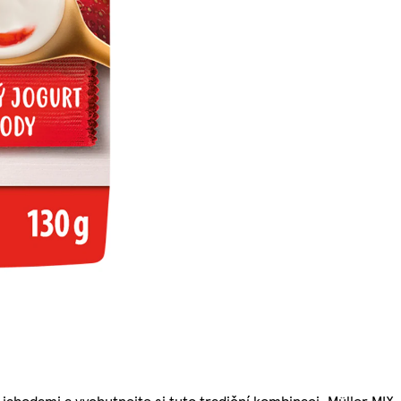
jahodami a vychutnejte si tuto tradiční kombinaci. Müller MIX,