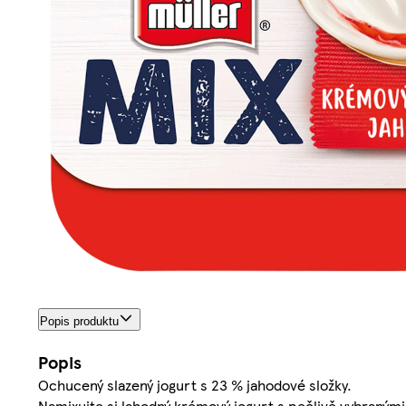
Popis produktu
Popis
Ochucený slazený jogurt s 23 % jahodové složky.
Namixujte si lahodný krémový jogurt s pečlivě vybranými 