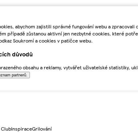
kies, abychom zajistili správné fungování webu a zpracovali 
ém případě zůstanou aktivní jen nezbytné cookies, které pot
odkaz Soukromí a cookies v patičce webu.
ících důvodů
azeného obsahu a reklamy, vytvářet uživatelské statistiky, uk
znam partnerů.
 Club
Inspirace
Grilování