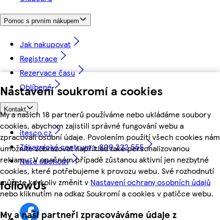
Pomoc s prvním nákupem
Jak nakupovat
Registrace
Rezervace času
Oblíbené
Nastavení soukromí a cookies
Kontakt
My a našich 18 partnerů používáme nebo ukládáme soubory
cookies, abychom zajistili správné fungování webu a
itesco.cz
zpracovali osobní údaje. Povolením použití všech cookies nám
Zákaznické centrum - 800 222 555
umožníte zobrazovat například také personalizovanou
reklamu. V opačném případě zůstanou aktivní jen nezbytné
Naše obchody
cookies, které potřebujeme k provozu webu. Své rozhodnutí
můžete kdykoliv změnit v
Nastavení ochrany osobních údajů
followUs
nebo kliknutím na odkaz Soukromí a cookies v patičce webu.
My a naši partneři zpracováváme údaje z