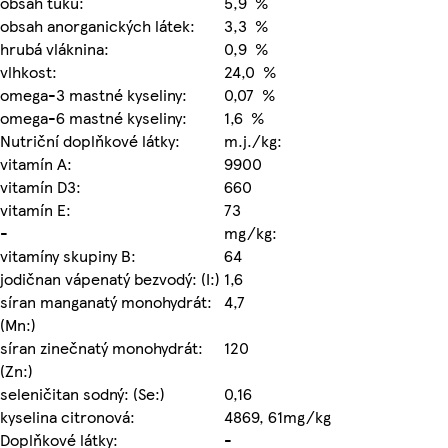
obsah tuku:
5,9 %
obsah anorganických látek:
3,3 %
hrubá vláknina:
0,9 %
vlhkost:
24,0 %
omega-3 mastné kyseliny:
0,07 %
omega-6 mastné kyseliny:
1,6 %
Nutriční doplňkové látky:
m.j./kg:
vitamín A:
9900
vitamín D3:
660
vitamín E:
73
-
mg/kg:
vitamíny skupiny B:
64
jodičnan vápenatý bezvodý: (I:)
1,6
síran manganatý monohydrát:
4,7
(Mn:)
síran zinečnatý monohydrát:
120
(Zn:)
seleničitan sodný: (Se:)
0,16
kyselina citronová:
4869, 61mg/kg
Doplňkové látky:
-