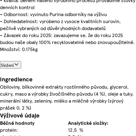
- Kvalita: během našeho výrobního procesu provádíme stovky
denních kontrol
- Odbornost: vyvinuto Purina odborníky na výživu
- Dohledatelnost: vyrobeno z vysoce kvalitních surovin,
pečlivě vybraných od důvěryhodných dodavatelů
- Závazek do roku 2025: zavazujeme se, že do roku 2025
budou naše obaly 100% recyklovatelné nebo znovupoužitelné.
Množství: 0.175kg
Složení
Ingredience
Obiloviny, bílkovinné extrakty rostlinného původu, glycerol,
cukry, maso a výrobky živočišného původu (4 %), oleje a tuky,
minerální látky, zeleniny, mléko a mléčné výrobky (sýrový
prášek 0, 2 %)
Výživové údaje
Běžné hodnoty
Analytické složky:
protein:
12,5 %