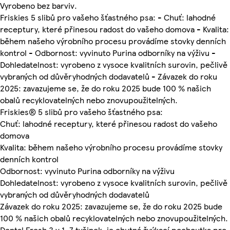
Vyrobeno bez barviv.
Friskies 5 slibů pro vašeho šťastného psa: - Chuť: lahodné
receptury, které přinesou radost do vašeho domova - Kvalita:
během našeho výrobního procesu provádíme stovky denních
kontrol - Odbornost: vyvinuto Purina odborníky na výživu -
Dohledatelnost: vyrobeno z vysoce kvalitních surovin, pečlivě
vybraných od důvěryhodných dodavatelů - Závazek do roku
2025: zavazujeme se, že do roku 2025 bude 100 % našich
obalů recyklovatelných nebo znovupoužitelných.
Friskies® 5 slibů pro vašeho šťastného psa:
Chuť: lahodné receptury, které přinesou radost do vašeho
domova
Kvalita: během našeho výrobního procesu provádíme stovky
denních kontrol
Odbornost: vyvinuto Purina odborníky na výživu
Dohledatelnost: vyrobeno z vysoce kvalitních surovin, pečlivě
vybraných od důvěryhodných dodavatelů
Závazek do roku 2025: zavazujeme se, že do roku 2025 bude
100 % našich obalů recyklovatelných nebo znovupoužitelných.
Dental Fresh 3 v 1, 7 tyčinek, je chutná žvýkací pochoutka pro