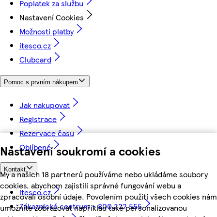
Poplatek za službu
Nastavení Cookies
Možnosti platby
itesco.cz
Clubcard
Pomoc s prvním nákupem
Jak nakupovat
Registrace
Rezervace času
Oblíbené
Nastavení soukromí a cookies
Kontakt
My a našich 18 partnerů používáme nebo ukládáme soubory
cookies, abychom zajistili správné fungování webu a
itesco.cz
zpracovali osobní údaje. Povolením použití všech cookies nám
Zákaznické centrum - 800 222 555
umožníte zobrazovat například také personalizovanou