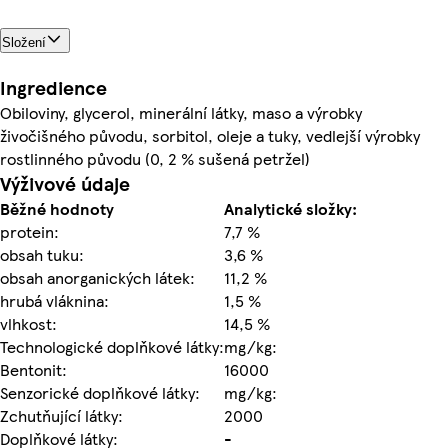
Složení
Ingredience
Obiloviny, glycerol, minerální látky, maso a výrobky
živočišného původu, sorbitol, oleje a tuky, vedlejší výrobky
rostlinného původu (0, 2 % sušená petržel)
Výživové údaje
Běžné hodnoty
Analytické složky:
protein:
7,7 %
obsah tuku:
3,6 %
obsah anorganických látek:
11,2 %
hrubá vláknina:
1,5 %
vlhkost:
14,5 %
Technologické doplňkové látky:
mg/kg:
Bentonit:
16000
Senzorické doplňkové látky:
mg/kg:
Zchutňující látky:
2000
Doplňkové látky:
-