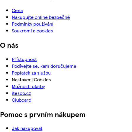
Cena
Nakupujte online bezpečně
Podmínky používání
Soukromí a cookies
O nás
Přístupnost
Podívejte se, kam doručujeme
Poplatek za službu
Nastavení Cookies
Možnosti platby
itesco.cz
Clubcard
Pomoc s prvním nákupem
Jak nakupovat