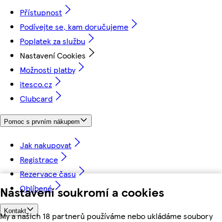
Přístupnost
Podívejte se, kam doručujeme
Poplatek za službu
Nastavení Cookies
Možnosti platby
itesco.cz
Clubcard
Pomoc s prvním nákupem
Jak nakupovat
Registrace
Rezervace času
Oblíbené
Nastavení soukromí a cookies
Kontakt
My a našich 18 partnerů používáme nebo ukládáme soubory