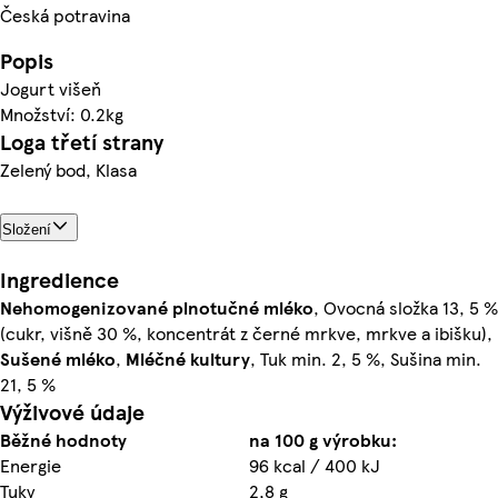
Česká potravina
Popis
Jogurt višeň
Množství: 0.2kg
Loga třetí strany
Zelený bod, Klasa
Složení
Ingredience
Nehomogenizované plnotučné mléko
, Ovocná složka 13, 5 %
(cukr, višně 30 %, koncentrát z černé mrkve, mrkve a ibišku),
Sušené mléko
,
Mléčné kultury
, Tuk min. 2, 5 %, Sušina min.
21, 5 %
Výživové údaje
Běžné hodnoty
na 100 g výrobku:
Energie
96 kcal / 400 kJ
Tuky
2,8 g