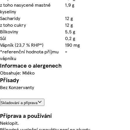
z toho nasycené mastné
1,9 g
kyseliny
Sacharidy
12 g
z toho cukry
12 g
Bílkoviny
5,5 g
Sůl
0,2 g
Vápník (23,7 % RHP*)
190 mg
*referenční hodnota příjmu
-
vápníku
Informace o alergenech
Obsahuje: Mléko
Přísady
Bez Konzervanty
Skladování a příprava
Příprava a používání
Neklopit.
Případné uvolnění syrovátky není na závadu.