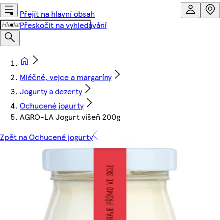
Přejít na hlavní obsah
Přeskočit na vyhledávání
Mléčné, vejce a margaríny
Jogurty a dezerty
Ochucené jogurty
AGRO-LA Jogurt višeň 200g
Zpět na Ochucené jogurty