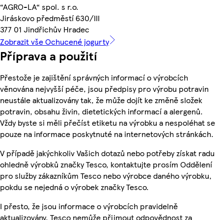
“AGRO-LA“ spol. s r.o.
Jiráskovo předměstí 630/III
377 01 Jindřichův Hradec
Zobrazit vše Ochucené jogurty
Příprava a použití
Přestože je zajištění správných informací o výrobcích
věnována nejvyšší péče, jsou předpisy pro výrobu potravin
neustále aktualizovány tak, že může dojít ke změně složek
potravin, obsahu živin, dietetických informací a alergenů.
Vždy byste si měli přečíst etiketu na výrobku a nespoléhat se
pouze na informace poskytnuté na internetových stránkách.
V případě jakýchkoliv Vašich dotazů nebo potřeby získat radu
ohledně výrobků značky Tesco, kontaktujte prosím Oddělení
pro služby zákazníkům Tesco nebo výrobce daného výrobku,
pokdu se nejedná o výrobek značky Tesco.
I přesto, že jsou informace o výrobcích pravidelně
aktualizovány, Tesco nemůže přijmout odpovědnost za