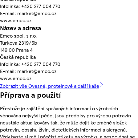
Infolinka: +420 277 004 770
E-mail: market@emco.cz
www.emco.cz
Název a adresa
Emco spol. s r.o.
Türkova 2319/5b
149 00 Praha 4
Česká republika
Infolinka: +420 277 004 770
E-mail: market@emco.cz
www.emco.cz
Zobrazit vše Ovesné, proteinové a další kaše
Příprava a použití
Přestože je zajištění správných informací o výrobcích
věnována nejvyšší péče, jsou předpisy pro výrobu potravin
neustále aktualizovány tak, že může dojít ke změně složek
potravin, obsahu živin, dietetických informací a alergenů.
Vždy byste si měli přečíst etiketu na výrobku a nespoléhat se