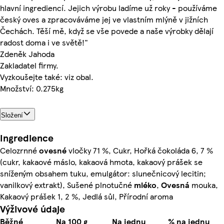
hlavní ingrediencí. Jejich výrobu ladíme už roky - používáme
český oves a zpracováváme jej ve vlastním mlýně v jižních
Čechách. Těší mě, když se vše povede a naše výrobky dělají
radost doma i ve světě!"
Zdeněk Jahoda
Zakladatel firmy.
Vyzkoušejte také: viz obal.
Množství: 0.275kg
Složení
Ingredience
Celozrnné
ovesné
vločky 71 %, Cukr, Hořká čokoláda 6, 7 %
(cukr, kakaové máslo, kakaová hmota, kakaový prášek se
sníženým obsahem tuku, emulgátor: slunečnicový lecitin;
vanilkový extrakt), Sušené plnotučné
mléko
,
Ovesná
mouka,
Kakaový prášek 1, 2 %, Jedlá sůl, Přírodní aroma
Výživové údaje
Běžné
Na 100 g
Na jednu
% na jednu