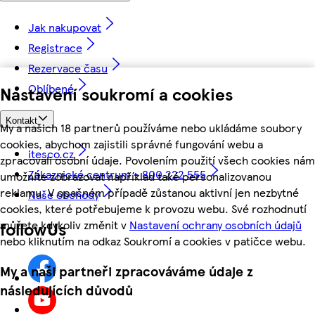
Jak nakupovat
Registrace
Rezervace času
Oblíbené
Nastavení soukromí a cookies
Kontakt
My a našich 18 partnerů používáme nebo ukládáme soubory
cookies, abychom zajistili správné fungování webu a
itesco.cz
zpracovali osobní údaje. Povolením použití všech cookies nám
Zákaznické centrum - 800 222 555
umožníte zobrazovat například také personalizovanou
reklamu. V opačném případě zůstanou aktivní jen nezbytné
Naše obchody
cookies, které potřebujeme k provozu webu. Své rozhodnutí
můžete kdykoliv změnit v
Nastavení ochrany osobních údajů
followUs
nebo kliknutím na odkaz Soukromí a cookies v patičce webu.
My a naši partneři zpracováváme údaje z
následujících důvodů