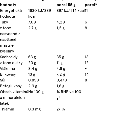
hodnoty
porci 55 g
porci*
Energetická
1630 kJ/389
897 kJ/214 kcal
11
hodnota
kcal
Tuky
7,6 g
4,2 g
6
z toho
2,7 g
1,5 g
8
nasycené /
nasýtené
mastné
kyseliny
Sacharidy
63 g
35 g
13
z toho cukry
20 g
11 g
12
Vláknina
8,4 g
4,6 g
-
Bílkoviny
13 g
7,2 g
14
Sůl
0,85 g
0,47 g
8
Betaglukany
2,9 g
1,6 g
Obsah vitaminů
Na 100 g
% RHP ve 100
a minerálních
g¹
látek
Thiamin
0,3 mg
27 %