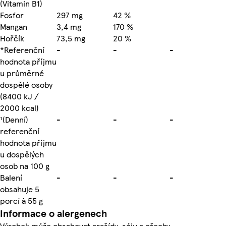
(Vitamin B1)
Fosfor
297 mg
42 %
Mangan
3,4 mg
170 %
Hořčík
73,5 mg
20 %
*Referenční
-
-
-
hodnota příjmu
u průměrné
dospělé osoby
(8400 kJ /
2000 kcal)
¹(Denní)
-
-
-
referenční
hodnota příjmu
u dospělých
osob na 100 g
Balení
-
-
-
obsahuje 5
porcí à 55 g
Informace o alergenech
Výrobek může obsahovat arašídy, sóju a ořechy.