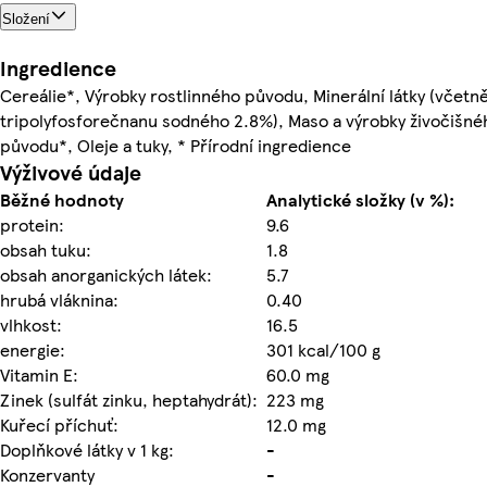
Složení
Ingredience
Cereálie*, Výrobky rostlinného původu, Minerální látky (včetn
tripolyfosforečnanu sodného 2.8%), Maso a výrobky živočišné
původu*, Oleje a tuky, * Přírodní ingredience
Výživové údaje
Běžné hodnoty
Analytické složky (v %):
protein:
9.6
obsah tuku:
1.8
obsah anorganických látek:
5.7
hrubá vláknina:
0.40
vlhkost:
16.5
energie:
301 kcal/100 g
Vitamin E:
60.0 mg
Zinek (sulfát zinku, heptahydrát):
223 mg
Kuřecí příchuť:
12.0 mg
Doplňkové látky v 1 kg:
-
Konzervanty
-