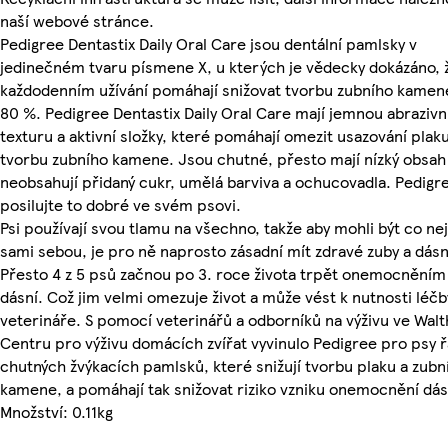
naší webové stránce.
Pedigree Dentastix Daily Oral Care jsou dentální pamlsky v
jedinečném tvaru písmene X, u kterých je vědecky dokázáno, ž
každodenním užívání pomáhají snižovat tvorbu zubního kamen
80 %. Pedigree Dentastix Daily Oral Care mají jemnou abrazivn
texturu a aktivní složky, které pomáhají omezit usazování plaku
tvorbu zubního kamene. Jsou chutné, přesto mají nízký obsah
neobsahují přidaný cukr, umělá barviva a ochucovadla. Pedigr
posilujte to dobré ve svém psovi.
Psi používají svou tlamu na všechno, takže aby mohli být co ne
sami sebou, je pro ně naprosto zásadní mít zdravé zuby a dás
Přesto 4 z 5 psů začnou po 3. roce života trpět onemocněním
dásní. Což jim velmi omezuje život a může vést k nutnosti léčb
veterináře. S pomocí veterinářů a odborníků na výživu ve Wal
Centru pro výživu domácích zvířat vyvinulo Pedigree pro psy 
chutných žvýkacích pamlsků, které snižují tvorbu plaku a zubn
kamene, a pomáhají tak snižovat riziko vzniku onemocnění dás
Množství: 0.11kg