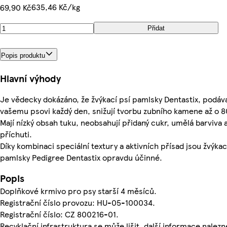
635,46 Kč/kg
69,90 Kč
Přidat
Popis produktu
Hlavní výhody
Je vědecky dokázáno, že žvýkací psí pamlsky Dentastix, podáv
vašemu psovi každý den, snižují tvorbu zubního kamene až o 8
Mají nízký obsah tuku, neobsahují přidaný cukr, umělá barviva 
příchuti.
Díky kombinaci speciální textury a aktivních přísad jsou žvýkac
pamlsky Pedigree Dentastix opravdu účinné.
Popis
Doplňkové krmivo pro psy starší 4 měsíců.
Registrační číslo provozu: HU-05-100034.
Registrační číslo: CZ 800216-01.
Recyklační infrastruktura se může lišit, další informace nalezn