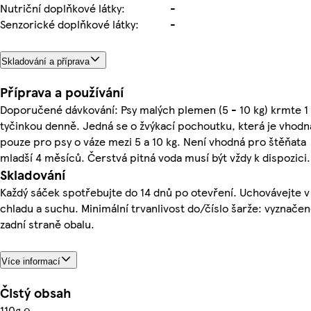
Nutriční doplňkové látky:
-
Senzorické doplňkové látky:
-
Skladování a příprava
Příprava a používání
Doporučené dávkování: Psy malých plemen (5 - 10 kg) krmte 1
tyčinkou denně. Jedná se o žvýkací pochoutku, která je vhodn
pouze pro psy o váze mezi 5 a 10 kg. Není vhodná pro štěňata
mladší 4 měsíců. Čerstvá pitná voda musí být vždy k dispozici.
Skladování
Každý sáček spotřebujte do 14 dnů po otevření. Uchovávejte v
chladu a suchu. Minimální trvanlivost do/číslo šarže: vyznače
zadní straně obalu.
Více informací
Čistý obsah
110g ℮