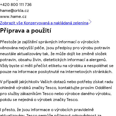
+420 800 111 736
hame@orkla.cz
www.hame.cz
Zobrazit vše Konzervovaná a nakládaná zelenina
Příprava a použití
Přestože je zajištění správných informací o výrobcích
věnována nejvyšší péče, jsou předpisy pro výrobu potravin
neustále aktualizovány tak, že může dojít ke změně složek
potravin, obsahu živin, dietetických informací a alergenů.
Vždy byste si měli přečíst etiketu na výrobku a nespoléhat se
pouze na informace poskytnuté na internetových stránkách.
V případě jakýchkoliv Vašich dotazů nebo potřeby získat radu
ohledně výrobků značky Tesco, kontaktujte prosím Oddělení
pro služby zákazníkům Tesco nebo výrobce daného výrobku,
pokdu se nejedná o výrobek značky Tesco.
I přesto, že jsou informace o výrobcích pravidelně
aktualizovány, Tesco nemůže přijmout odpovědnost za