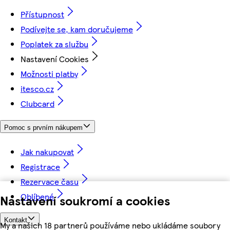
Přístupnost
Podívejte se, kam doručujeme
Poplatek za službu
Nastavení Cookies
Možnosti platby
itesco.cz
Clubcard
Pomoc s prvním nákupem
Jak nakupovat
Registrace
Rezervace času
Oblíbené
Nastavení soukromí a cookies
Kontakt
My a našich 18 partnerů používáme nebo ukládáme soubory