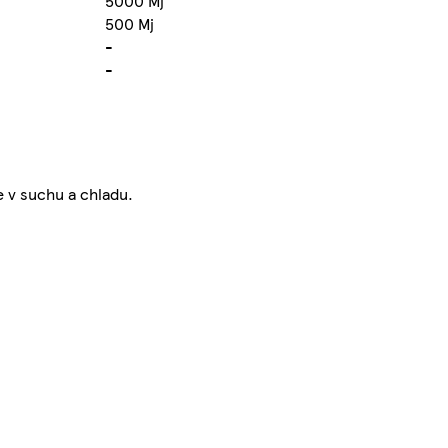
5000 Mj
500 Mj
-
-
te v suchu a chladu.