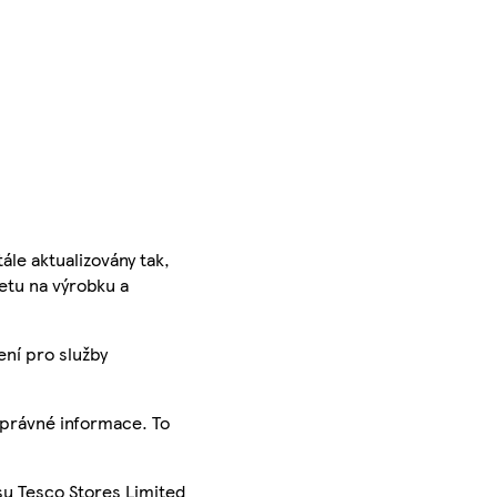
ále aktualizovány tak,
ketu na výrobku a
ení pro služby
správné informace. To
su Tesco Stores Limited