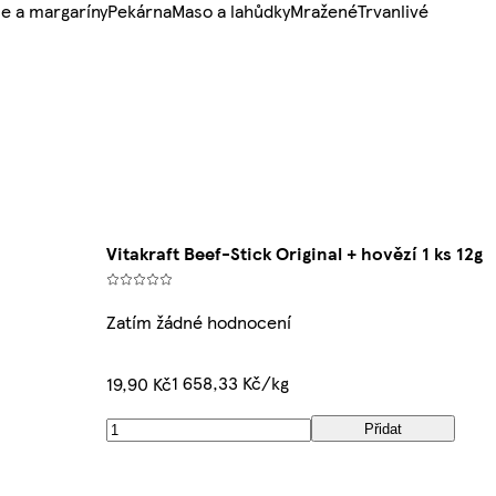
e a margaríny
Pekárna
Maso a lahůdky
Mražené
Trvanlivé
Vitakraft Beef-Stick Original + hovězí 1 ks 12g
Zatím žádné hodnocení
1 658,33 Kč/kg
19,90 Kč
Přidat