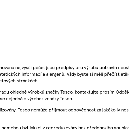
nována nejvyšší péče, jsou předpisy pro výrobu potravin neust
etetických informací a alergenů. Vždy byste si měli přečíst eti
etových stránkách.
 radu ohledně výrobků značky Tesco, kontaktujte prosím Odděl
se nejedná o výrobek značky Tesco.
ualizovány, Tesco nemůže přijmout odpovědnost za jakékoliv ne
a nemohou být jakkoliv reprodukovány bez předchozího souhla