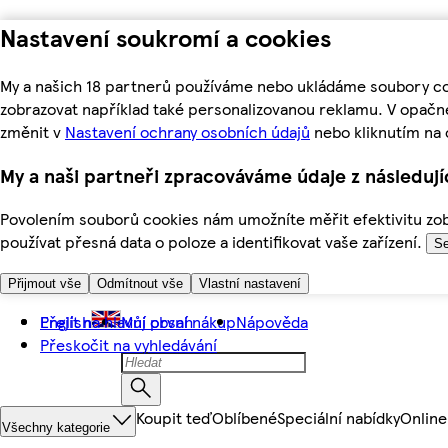
Nastavení soukromí a cookies
My a našich 18 partnerů používáme nebo ukládáme soubory coo
zobrazovat například také personalizovanou reklamu. V opačn
změnit v
Nastavení ochrany osobních údajů
nebo kliknutím na 
My a naši partneři zpracováváme údaje z následuj
Povolením souborů cookies nám umožníte měřit efektivitu zobr
používat přesná data o poloze a identifikovat vaše zařízení.
Se
Přijmout vše
Odmítnout vše
Vlastní nastavení
Přejít na hlavní obsah
English
Můj první nákup
Nápověda
Přeskočit na vyhledávání
Koupit teď
Oblíbené
Speciální nabídky
Online
Všechny kategorie