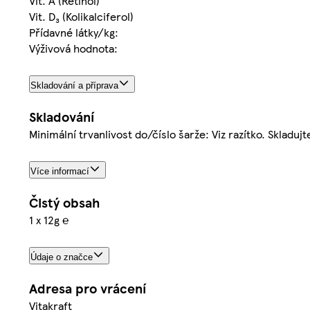
Vit. A (Retinol)
Vit. D₃ (Kolikalciferol)
Přídavné látky/kg:
Výživová hodnota:
Skladování a příprava
Skladování
Minimální trvanlivost do/číslo šarže: Viz razítko. Skladuj
Více informací
Čistý obsah
1 x 12g ℮
Údaje o značce
Adresa pro vrácení
Vitakraft