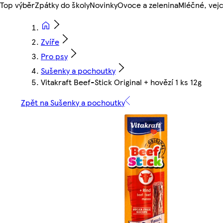
Top výběr
Zpátky do školy
Novinky
Ovoce a zelenina
Mléčné, vejc
Zvíře
Pro psy
Sušenky a pochoutky
Vitakraft Beef-Stick Original + hovězí 1 ks 12g
Zpět na Sušenky a pochoutky