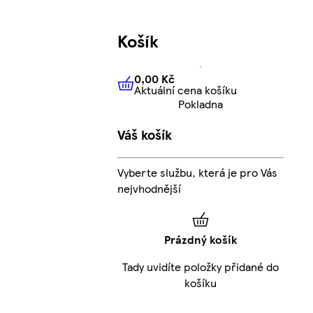
Košík
0,00 Kč
Aktuální cena košíku
0,00 Kč
Aktuální cena košíku
Pokladna
Váš košík
Vyberte službu, která je pro Vás
nejvhodnější
Prázdný košík
Tady uvidíte položky přidané do
košíku