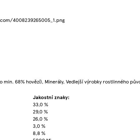
_e_com/4008239265005_1.png
o min. 68% hovězí), Minerály, Vedlejší výrobky rostlinného pův
Jakostní znaky:
33,0 %
29,0 %
26,0 %
3,0 %
8,8 %