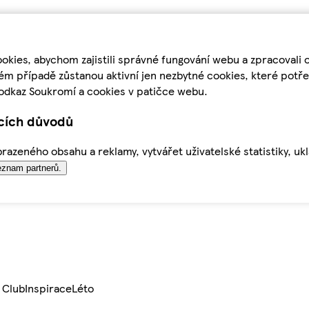
kies, abychom zajistili správné fungování webu a zpracovali 
ém případě zůstanou aktivní jen nezbytné cookies, které pot
odkaz Soukromí a cookies v patičce webu.
ících důvodů
azeného obsahu a reklamy, vytvářet uživatelské statistiky, uk
znam partnerů.
 Club
Inspirace
Léto