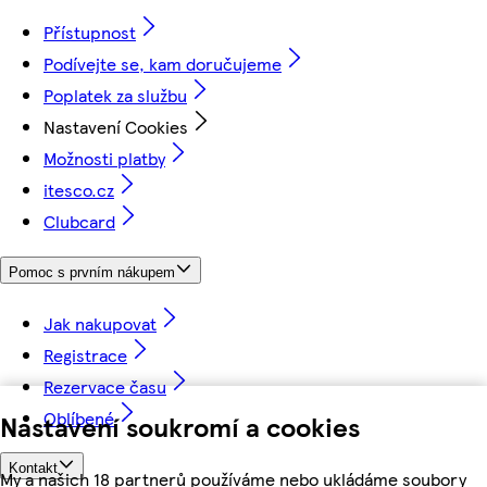
Přístupnost
Podívejte se, kam doručujeme
Poplatek za službu
Nastavení Cookies
Možnosti platby
itesco.cz
Clubcard
Pomoc s prvním nákupem
Jak nakupovat
Registrace
Rezervace času
Oblíbené
Nastavení soukromí a cookies
Kontakt
My a našich 18 partnerů používáme nebo ukládáme soubory