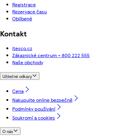
Registrace
Rezervace času
Oblíbené
Kontakt
itesco.cz
Zákaznické centrum - 800 222 555
Naše obchody
Užitečné odkazy
Cena
Nakupujte online bezpečně
Podmínky používání
Soukromí a cookies
O nás