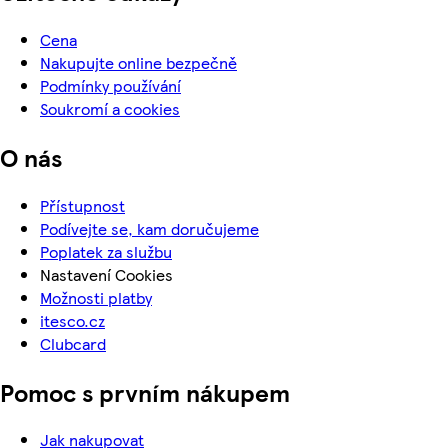
Cena
Nakupujte online bezpečně
Podmínky používání
Soukromí a cookies
O nás
Přístupnost
Podívejte se, kam doručujeme
Poplatek za službu
Nastavení Cookies
Možnosti platby
itesco.cz
Clubcard
Pomoc s prvním nákupem
Jak nakupovat