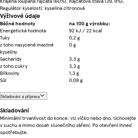
Krájená loupaná rajčata (60%), Rajčatová šťáva (39, 9%),
Regulátor kyselosti: kyselina citronová
Výživové údaje
Běžné hodnoty
na 100 g výrobku:
Energetická hodnota
92 kJ / 22 kcal
Tuky
0,2 g
z toho nasycené mastné
0 g
kyseliny
Sacharidy
3,3 g
z toho cukry
3,3 g
Bílkoviny
1,3 g
Sůl
0,08 g
Skladování a příprava
Skladování
Minimální trvanlivost do konce: viz víčko nebo dno. Uchovejte
v suchu a mimo dosah slunečního záření. Po otevření ihned
spotřebujte.