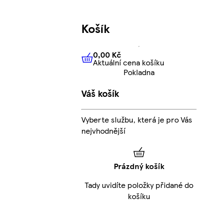
Košík
0,00 Kč
Aktuální cena košíku
0,00 Kč
Aktuální cena košíku
Pokladna
Váš košík
Vyberte službu, která je pro Vás
nejvhodnější
Prázdný košík
Tady uvidíte položky přidané do
košíku