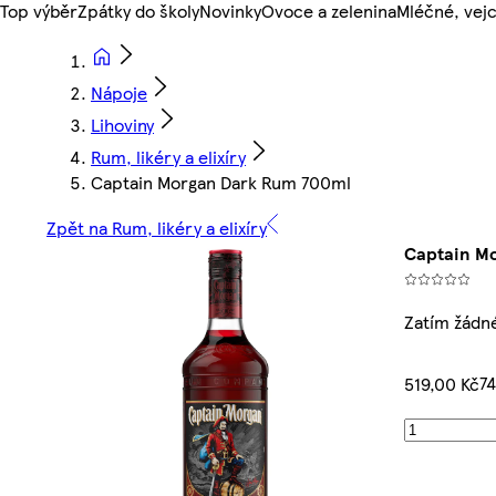
Top výběr
Zpátky do školy
Novinky
Ovoce a zelenina
Mléčné, vejc
Nápoje
Lihoviny
Rum, likéry a elixíry
Captain Morgan Dark Rum 700ml
Zpět na Rum, likéry a elixíry
Captain M
Zatím žádn
74
519,00 Kč