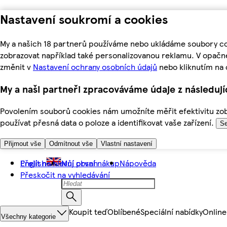
Nastavení soukromí a cookies
My a našich 18 partnerů používáme nebo ukládáme soubory coo
zobrazovat například také personalizovanou reklamu. V opačn
změnit v
Nastavení ochrany osobních údajů
nebo kliknutím na 
My a naši partneři zpracováváme údaje z následuj
Povolením souborů cookies nám umožníte měřit efektivitu zobr
používat přesná data o poloze a identifikovat vaše zařízení.
Se
Přijmout vše
Odmítnout vše
Vlastní nastavení
Přejít na hlavní obsah
English
Můj první nákup
Nápověda
Přeskočit na vyhledávání
Koupit teď
Oblíbené
Speciální nabídky
Online
Všechny kategorie