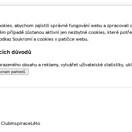
kies, abychom zajistili správné fungování webu a zpracovali 
ém případě zůstanou aktivní jen nezbytné cookies, které pot
odkaz Soukromí a cookies v patičce webu.
ících důvodů
azeného obsahu a reklamy, vytvářet uživatelské statistiky, uk
znam partnerů.
 Club
Inspirace
Léto