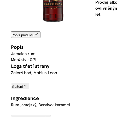
Prodej alk
ovlivněným
let.
Popis produktu
Popis
Jamaica rum
Množství: 0.7l
Loga třetí strany
Zelený bod, Mobius Loop
Složení
Ingredience
Rum jamajský, Barvivo: karamel