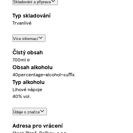
Skladování a příprava
Typ skladování
Trvanlivé
Více informací
Čistý obsah
700ml ℮
Obsah alkoholu
40percentage-alcohol-suffix
Typ alkoholu
Lihové nápoje
40% vol.
Údaje o značce
Adresa pro vrácení
Stock Plzeň-Božkov, s.r.o.