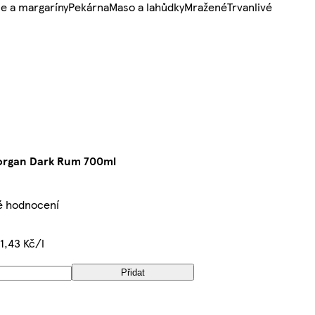
e a margaríny
Pekárna
Maso a lahůdky
Mražené
Trvanlivé
organ Dark Rum 700ml
é hodnocení
1,43 Kč/l
Přidat