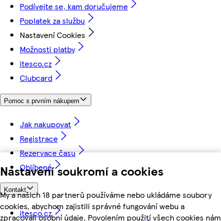
Podívejte se, kam doručujeme
Poplatek za službu
Nastavení Cookies
Možnosti platby
itesco.cz
Clubcard
Pomoc s prvním nákupem
Jak nakupovat
Registrace
Rezervace času
Oblíbené
Nastavení soukromí a cookies
Kontakt
My a našich 18 partnerů používáme nebo ukládáme soubory
cookies, abychom zajistili správné fungování webu a
itesco.cz
zpracovali osobní údaje. Povolením použití všech cookies nám