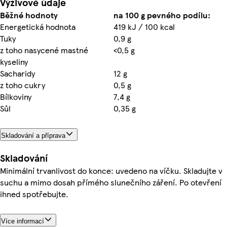
Výživové údaje
Běžné hodnoty
na 100 g pevného podílu:
Energetická hodnota
419 kJ / 100 kcal
Tuky
0,9 g
z toho nasycené mastné
<0,5 g
kyseliny
Sacharidy
12 g
z toho cukry
0,5 g
Bílkoviny
7,4 g
Sůl
0,35 g
Skladování a příprava
Skladování
Minimální trvanlivost do konce: uvedeno na víčku. Skladujte v
suchu a mimo dosah přímého slunečního záření. Po otevření
ihned spotřebujte.
Více informací