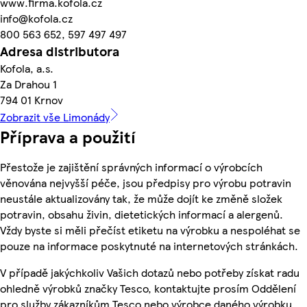
www.firma.kofola.cz
info@kofola.cz
800 563 652, 597 497 497
Adresa distributora
Kofola, a.s.
Za Drahou 1
794 01 Krnov
Zobrazit vše Limonády
Příprava a použití
Přestože je zajištění správných informací o výrobcích
věnována nejvyšší péče, jsou předpisy pro výrobu potravin
neustále aktualizovány tak, že může dojít ke změně složek
potravin, obsahu živin, dietetických informací a alergenů.
Vždy byste si měli přečíst etiketu na výrobku a nespoléhat se
pouze na informace poskytnuté na internetových stránkách.
V případě jakýchkoliv Vašich dotazů nebo potřeby získat radu
ohledně výrobků značky Tesco, kontaktujte prosím Oddělení
pro služby zákazníkům Tesco nebo výrobce daného výrobku,