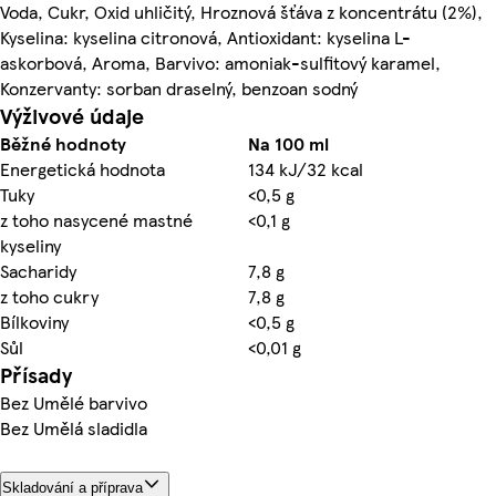
Voda, Cukr, Oxid uhličitý, Hroznová šťáva z koncentrátu (2%),
Kyselina: kyselina citronová, Antioxidant: kyselina L-
askorbová, Aroma, Barvivo: amoniak-sulfitový karamel,
Konzervanty: sorban draselný, benzoan sodný
Výživové údaje
Běžné hodnoty
Na 100 ml
Energetická hodnota
134 kJ/32 kcal
Tuky
<0,5 g
z toho nasycené mastné
<0,1 g
kyseliny
Sacharidy
7,8 g
z toho cukry
7,8 g
Bílkoviny
<0,5 g
Sůl
<0,01 g
Přísady
Bez Umělé barvivo
Bez Umělá sladidla
Skladování a příprava