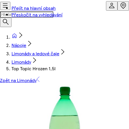
Přejít na hlavní obsah
Přeskočit na vyhledávání
Nápoje
Limonády a ledové čaje
Limonády
Top Topic Hrozen 1,5l
Zpět na Limonády