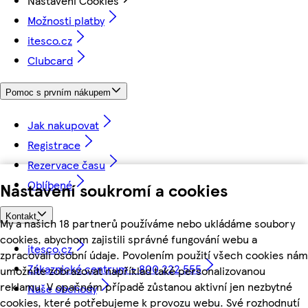
Nastavení Cookies
Možnosti platby
itesco.cz
Clubcard
Pomoc s prvním nákupem
Jak nakupovat
Registrace
Rezervace času
Oblíbené
Nastavení soukromí a cookies
Kontakt
My a našich 18 partnerů používáme nebo ukládáme soubory
cookies, abychom zajistili správné fungování webu a
itesco.cz
zpracovali osobní údaje. Povolením použití všech cookies nám
Zákaznické centrum - 800 222 555
umožníte zobrazovat například také personalizovanou
reklamu. V opačném případě zůstanou aktivní jen nezbytné
Naše obchody
cookies, které potřebujeme k provozu webu. Své rozhodnutí