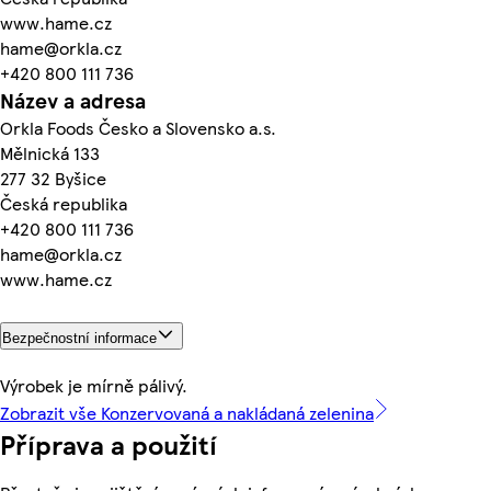
www.hame.cz
hame@orkla.cz
+420 800 111 736
Název a adresa
Orkla Foods Česko a Slovensko a.s.
Mělnická 133
277 32 Byšice
Česká republika
+420 800 111 736
hame@orkla.cz
www.hame.cz
Bezpečnostní informace
Výrobek je mírně pálivý.
Zobrazit vše Konzervovaná a nakládaná zelenina
Příprava a použití