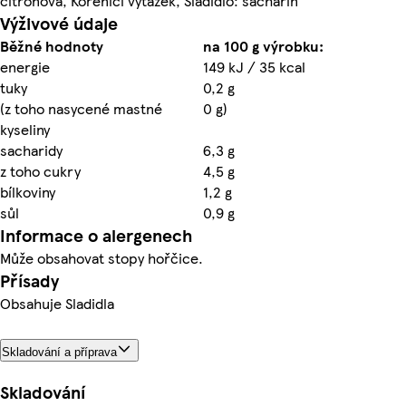
citronová, Kořenící výtažek, Sladidlo: sacharin
Výživové údaje
Běžné hodnoty
na 100 g výrobku:
energie
149 kJ / 35 kcal
tuky
0,2 g
(z toho nasycené mastné
0 g)
kyseliny
sacharidy
6,3 g
z toho cukry
4,5 g
bílkoviny
1,2 g
sůl
0,9 g
Informace o alergenech
Může obsahovat stopy hořčice.
Přísady
Obsahuje Sladidla
Skladování a příprava
Skladování