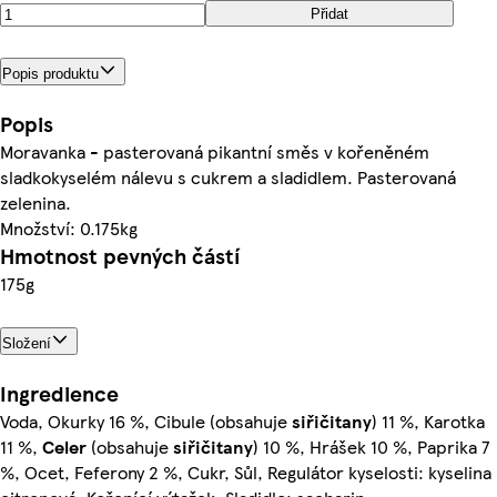
Přidat
Popis produktu
Popis
Moravanka - pasterovaná pikantní směs v kořeněném
sladkokyselém nálevu s cukrem a sladidlem. Pasterovaná
zelenina.
Množství: 0.175kg
Hmotnost pevných částí
175g
Složení
Ingredience
Voda, Okurky 16 %, Cibule (obsahuje
siřičitany
) 11 %, Karotka
11 %,
Celer
(obsahuje
siřičitany
) 10 %, Hrášek 10 %, Paprika 7
%, Ocet, Feferony 2 %, Cukr, Sůl, Regulátor kyselosti: kyselina