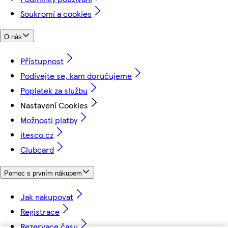
Soukromí a cookies
O nás
Přístupnost
Podívejte se, kam doručujeme
Poplatek za službu
Nastavení Cookies
Možnosti platby
itesco.cz
Clubcard
Pomoc s prvním nákupem
Jak nakupovat
Registrace
Rezervace času