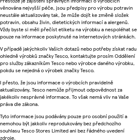
Přestože je zajištění správných informací o výrobcích
věnována nejvyšší péče, jsou předpisy pro výrobu potravin
neustále aktualizovány tak, že může dojít ke změně složek
potravin, obsahu živin, dietetických informací a alergenů.
Vždy byste si měli přečíst etiketu na výrobku a nespoléhat se
pouze na informace poskytnuté na internetových stránkách.
V případě jakýchkoliv Vašich dotazů nebo potřeby získat radu
ohledně výrobků značky Tesco, kontaktujte prosím Oddělení
pro služby zákazníkům Tesco nebo výrobce daného výrobku,
pokdu se nejedná o výrobek značky Tesco.
I přesto, že jsou informace o výrobcích pravidelně
aktualizovány, Tesco nemůže přijmout odpovědnost za
jakékoliv nesprávné informace. To však nemá vliv na Vaše
práva dle zákona.
Tyto informace jsou podávány pouze pro osobní použití a
nemohou být jakkoliv reprodukovány bez předchozího
souhlasu Tesco Stores Limited ani bez řádného uvedení
zdroje.