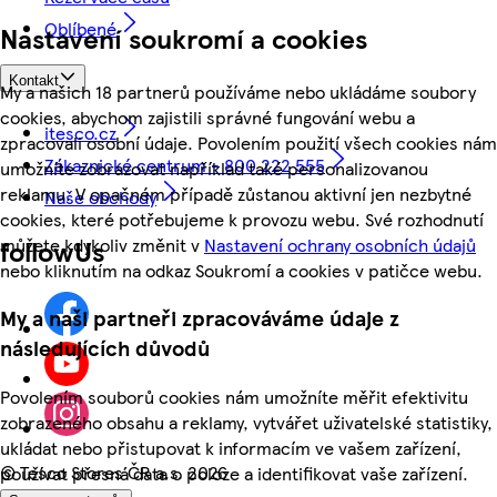
Oblíbené
Nastavení soukromí a cookies
Kontakt
My a našich 18 partnerů používáme nebo ukládáme soubory
cookies, abychom zajistili správné fungování webu a
itesco.cz
zpracovali osobní údaje. Povolením použití všech cookies nám
Zákaznické centrum - 800 222 555
umožníte zobrazovat například také personalizovanou
reklamu. V opačném případě zůstanou aktivní jen nezbytné
Naše obchody
cookies, které potřebujeme k provozu webu. Své rozhodnutí
můžete kdykoliv změnit v
Nastavení ochrany osobních údajů
followUs
nebo kliknutím na odkaz Soukromí a cookies v patičce webu.
My a naši partneři zpracováváme údaje z
následujících důvodů
Povolením souborů cookies nám umožníte měřit efektivitu
zobrazeného obsahu a reklamy, vytvářet uživatelské statistiky,
ukládat nebo přistupovat k informacím ve vašem zařízení,
©
Tesco Stores ČR a.s. 2026
používat přesná data o poloze a identifikovat vaše zařízení.