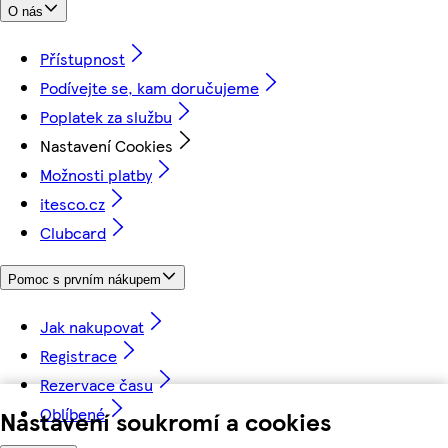
O nás
Přístupnost
Podívejte se, kam doručujeme
Poplatek za službu
Nastavení Cookies
Možnosti platby
itesco.cz
Clubcard
Pomoc s prvním nákupem
Jak nakupovat
Registrace
Rezervace času
Oblíbené
Nastavení soukromí a cookies