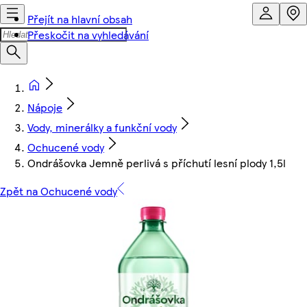
Přejít na hlavní obsah
Přeskočit na vyhledávání
Nápoje
Vody, minerálky a funkční vody
Ochucené vody
Ondrášovka Jemně perlivá s příchutí lesní plody 1,5l
Zpět na Ochucené vody