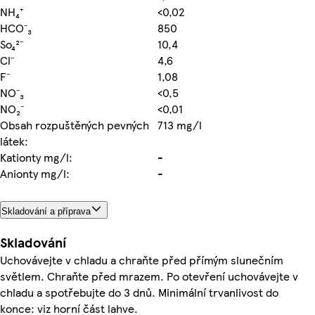
NH₄⁺
<0,02
HCO⁻₃
850
So₄²⁻
10,4
Cl⁻
4,6
F⁻
1,08
NO⁻₃
<0,5
NO₂⁻
<0,01
Obsah rozpuštěných pevných
713 mg/l
látek:
Kationty mg/l:
-
Anionty mg/l:
-
Skladování a příprava
Skladování
Uchovávejte v chladu a chraňte před přímým slunečním
světlem. Chraňte před mrazem. Po otevření uchovávejte v
chladu a spotřebujte do 3 dnů. Minimální trvanlivost do
konce: viz horní část lahve.