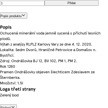
Přidat
Popis produktu
Popis
Ochucená minerální voda jemně sycená s příchutí lesních
plodů.
Výtah z analýzy RLPLZ Karlovy Vary ze dne 4. 12. 2020.
Lokalita: Sedm Dvorů, Hraničné Petrovice a Domašov n.
Bystřicí.
Zdroj: Ondrášovka BJ 12, BV 102, PM 1, PM 2.
Rok 1260
Pramen Ondrášovky objeven šlechticem Zdeslavem ze
Šternberka.
Množství: 1.5l
Loga třetí strany
Zelený bod
Složení