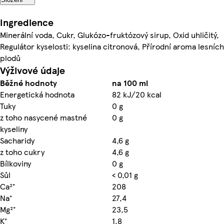
Ingredience
Minerální voda, Cukr, Glukózo-fruktózový sirup, Oxid uhličitý,
Regulátor kyselosti: kyselina citronová, Přírodní aroma lesních
plodů
Výživové údaje
Běžné hodnoty
na 100 ml
Energetická hodnota
82 kJ/20 kcal
Tuky
0 g
z toho nasycené mastné
0 g
kyseliny
Sacharidy
4,6 g
z toho cukry
4,6 g
Bílkoviny
0 g
Sůl
< 0,01 g
Ca²⁺
208
Na⁺
27,4
Mg²⁺
23,5
K⁺
1,8